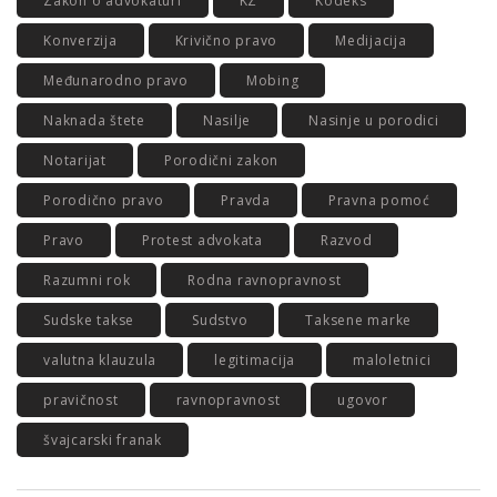
Zakon o advokaturi
KZ
Kodeks
Konverzija
Krivično pravo
Medijacija
Međunarodno pravo
Mobing
Naknada štete
Nasilje
Nasinje u porodici
Notarijat
Porodični zakon
Porodično pravo
Pravda
Pravna pomoć
Pravo
Protest advokata
Razvod
Razumni rok
Rodna ravnopravnost
Sudske takse
Sudstvo
Taksene marke
valutna klauzula
legitimacija
maloletnici
pravičnost
ravnopravnost
ugovor
švajcarski franak