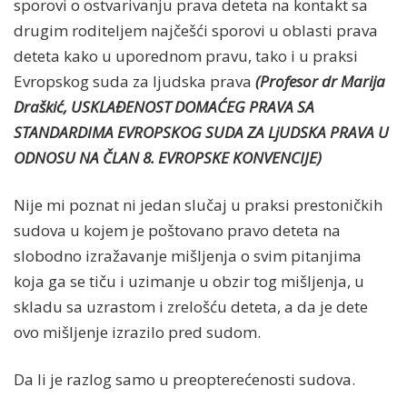
sporovi o ostvarivanju prava deteta na kontakt sa
drugim roditeljem najčešći sporovi u oblasti prava
deteta kako u uporednom pravu, tako i u praksi
Evropskog suda za ljudska prava
(Profesor dr Marija
Draškić, USKLAĐENOST DOMAĆEG PRAVA SA
STANDARDIMA EVROPSKOG SUDA ZA LjUDSKA PRAVA U
ODNOSU NA ČLAN 8. EVROPSKE KONVENCIJE)
Nije mi poznat ni jedan slučaj u praksi prestoničkih
sudova u kojem je poštovano pravo deteta na
slobodno izražavanje mišljenja o svim pitanjima
koja ga se tiču i uzimanje u obzir tog mišljenja, u
skladu sa uzrastom i zrelošću deteta, a da je dete
ovo mišljenje izrazilo pred sudom.
Da li je razlog samo u preopterećenosti sudova.