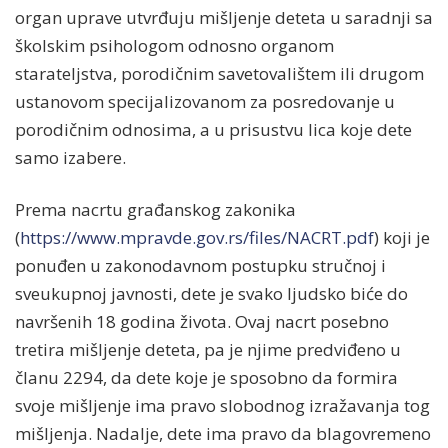
organ uprave utvrđuju mišljenje deteta u saradnji sa
školskim psihologom odnosno organom
starateljstva, porodičnim savetovalištem ili drugom
ustanovom specijalizovanom za posredovanje u
porodičnim odnosima, a u prisustvu lica koje dete
samo izabere.
Prema nacrtu građanskog zakonika
(
https://www.mpravde.gov.rs/files/NACRT.pdf
) koji je
ponuđen u zakonodavnom postupku stručnoj i
sveukupnoj javnosti, dete je svako ljudsko biće do
navršenih 18 godina života. Ovaj nacrt posebno
tretira mišljenje deteta, pa je njime predviđeno u
članu 2294, da dete koje je sposobno da formira
svoje mišljenje ima pravo slobodnog izražavanja tog
mišljenja. Nadalje, dete ima pravo da blagovremeno