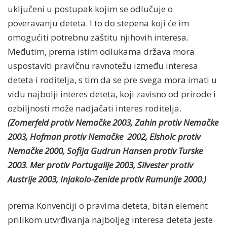
uključeni u postupak kojim se odlučuje o
poveravanju deteta. I to do stepena koji će im
omogućiti potrebnu zaštitu njihovih interesa.
Međutim, prema istim odlukama država mora
uspostaviti pravičnu ravnotežu između interesa
deteta i roditelja, s tim da se pre svega mora imati u
vidu najbolji interes deteta, koji zavisno od prirode i
ozbiljnosti može nadjačati interes roditelja.
(Zomerfeld
protiv Nemačke
2003, Zahin
protiv Nemačke
2003
,
Hofman
protiv Nemačke
2002
,
Elsholc
protiv
Nemačke
2000
,
Sofija Gudrun Hansen
protiv Turske
2003. Mer
protiv Portugalije
2003
,
Silvester
protiv
Austrije
2003
,
Injakolo-Zenide
protiv Rumunije
2000.)
prema Konvenciji o pravima deteta, bitan element
prilikom utvrđivanja najboljeg interesa deteta jeste