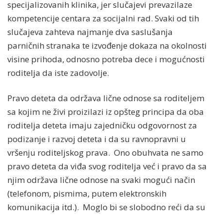
specijalizovanih klinika, jer slučajevi prevazilaze
kompetencije centara za socijalni rad. Svaki od tih
slučajeva zahteva najmanje dva saslušanja
parničnih stranaka te izvođenje dokaza na okolnosti
visine prihoda, odnosno potreba dece i mogućnosti
roditelja da iste zadovolje.
Pravo deteta da održava lične odnose sa roditeljem
sa kojim ne živi proizilazi iz opšteg principa da oba
roditelja deteta imaju zajedničku odgovornost za
podizanje i razvoj deteta i da su ravnopravni u
vršenju roditeljskog prava. Ono obuhvata ne samo
pravo deteta da viđa svog roditelja već i pravo da sa
njim održava lične odnose na svaki mogući način
(telefonom, pismima, putem elektronskih
komunikacija itd.). Moglo bi se slobodno reći da su