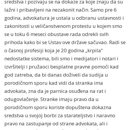
sredstva i pozivaju se na dokaze za koje znaju da su
lažni i pribavljeni na nezakonit način. Samo pre 6
godina, advokatura je ustala u odbranu ustavnosti i
zakonitosti u veličanstvenom protestu u kojem smo
se u toku 6 meseci obustave rada odrekli svih
prihoda kako bi se Ustav ove države sačuvao. Radi se
o časnoj profesiji koja je 20 godina „krpila“
nedostatke sistema, bili smo i medijatori i notari i
izvršitelji i pružaoci besplatne pravne pomoći kad
god zatreba, da bi danas doživeli da sudija u
porodičnom sporu kad vidi da stranka ima
advokata, zna da je parnica osuđena na rat i
odugovlačenje. Stranke imaju pravo da u
porodičnom sporu koriste dopuštena dokazna
sredstva u svojoj borbi za starateljstvo i naravno
pravo na zastupanje od strane advokata, ali i