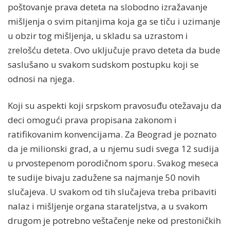
poštovanje prava deteta na slobodno izražavanje
mišljenja o svim pitanjima koja ga se tiču i uzimanje
u obzir tog mišljenja, u skladu sa uzrastom i
zrelošću deteta. Ovo uključuje pravo deteta da bude
saslušano u svakom sudskom postupku koji se
odnosi na njega.
Koji su aspekti koji srpskom pravosuđu otežavaju da
deci omogući prava propisana zakonom i
ratifikovanim konvencijama. Za Beograd je poznato
da je milionski grad, a u njemu sudi svega 12 sudija
u prvostepenom porodičnom sporu. Svakog meseca
te sudije bivaju zadužene sa najmanje 50 novih
slučajeva. U svakom od tih slučajeva treba pribaviti
nalaz i mišljenje organa starateljstva, a u svakom
drugom je potrebno veštačenje neke od prestoničkih