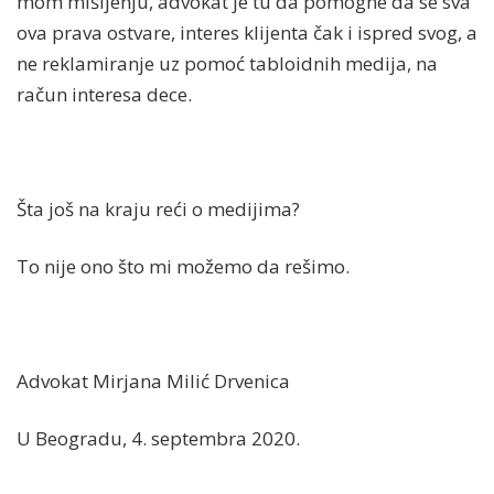
mom mišljenju, advokat je tu da pomogne da se sva
ova prava ostvare, interes klijenta čak i ispred svog, a
ne reklamiranje uz pomoć tabloidnih medija, na
račun interesa dece.
Šta još na kraju reći o medijima?
To nije ono što mi možemo da rešimo.
Advokat Mirjana Milić Drvenica
U Beogradu, 4. septembra 2020.