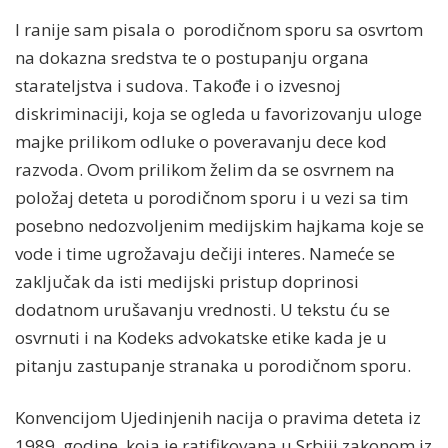
I ranije sam pisala o porodičnom sporu sa osvrtom
na dokazna sredstva te o postupanju organa
starateljstva i sudova. Takođe i o izvesnoj
diskriminaciji, koja se ogleda u favorizovanju uloge
majke prilikom odluke o poveravanju dece kod
razvoda. Ovom prilikom želim da se osvrnem na
položaj deteta u porodičnom sporu i u vezi sa tim
posebno nedozvoljenim medijskim hajkama koje se
vode i time ugrožavaju dečiji interes. Nameće se
zaključak da isti medijski pristup doprinosi
dodatnom urušavanju vrednosti. U tekstu ću se
osvrnuti i na Kodeks advokatske etike kada je u
pitanju zastupanje stranaka u porodičnom sporu.
Konvencijom Ujedinjenih nacija o pravima deteta iz
1989. godine, koja je ratifikovana u Srbiji zakonom iz