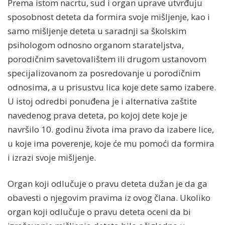
Prema istom nacrtu, sud i organ uprave utvrđuju
sposobnost deteta da formira svoje mišljenje, kao i
samo mišljenje deteta u saradnji sa školskim
psihologom odnosno organom starateljstva,
porodičnim savetovalištem ili drugom ustanovom
specijalizovanom za posredovanje u porodičnim
odnosima, a u prisustvu lica koje dete samo izabere.
U istoj odredbi ponuđena je i alternativa zaštite
navedenog prava deteta, po kojoj dete koje je
navršilo 10. godinu života ima pravo da izabere lice,
u koje ima poverenje, koje će mu pomoći da formira
i izrazi svoje mišljenje.
Organ koji odlučuje o pravu deteta dužan je da ga
obavesti o njegovim pravima iz ovog člana. Ukoliko
organ koji odlučuje o pravu deteta oceni da bi