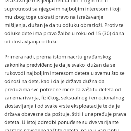
izražavanje mišljenja deteta bilo očigledno u
suprotnosti sa njegovim najboljim interesom i koji
mu zbog toga uskrati pravo na izražavanje
mišljenja, dužan je da tu odluku obrazloži. Protiv te
odluke dete ima pravo žalbe u roku od 15 (30) dana
od dostavljanja odluke.
Primera radi, prema istom nacrtu građanskog
zakonika predviđeno je da je svako dužan da se
rukovodi najboljim interesom deteta u svemu što se
odnosi na dete, kao i da je država dužna da
preduzima sve potrebne mere za zaštitu deteta od
zanemarivanja, fizičkog, seksualnog i emocionalnog
zlostavljanja i od svake vrste eksploatacije te da je
država obavezna da poštuje, štiti i unapređuje prava
deteta. U istoj odredbi ponuđene su dve varijante
razrade navedene zaštite deteta, pa je u varijanti I