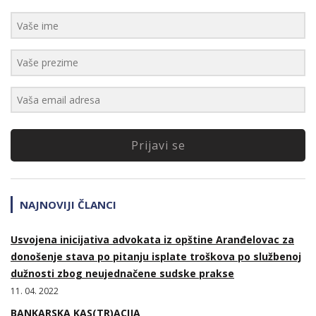
Prijavi se
NAJNOVIJI ČLANCI
Usvojena inicijativa advokata iz opštine Aranđelovac za
donošenje stava po pitanju isplate troškova po službenoj
dužnosti zbog neujednačene sudske prakse
11. 04. 2022
BANKARSKA KAS(TR)ACIJA