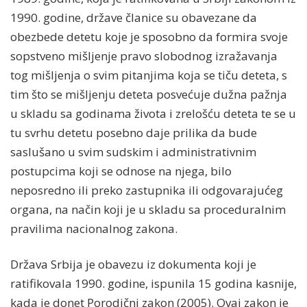
1990. godine, države članice su obavezane da
obezbede detetu koje je sposobno da formira svoje
sopstveno mišljenje pravo slobodnog izražavanja
tog mišljenja o svim pitanjima koja se tiču deteta, s
tim što se mišljenju deteta posvećuje dužna pažnja
u skladu sa godinama života i zrelošću deteta te se u
tu svrhu detetu posebno daje prilika da bude
saslušano u svim sudskim i administrativnim
postupcima koji se odnose na njega, bilo
neposredno ili preko zastupnika ili odgovarajućeg
organa, na način koji je u skladu sa proceduralnim
pravilima nacionalnog zakona.
Država Srbija je obavezu iz dokumenta koji je
ratifikovala 1990. godine, ispunila 15 godina kasnije,
kada je donet Porodični zakon (2005). Ovaj zakon je