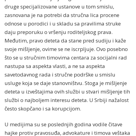
druge specijalizovane ustanove u tom smislu,
zasnovana je na potrebi da stručna lica procene
odnose u porodici i u skladu sa pravilima struke
daju preporuku o vršenju roditeljskog prava.
Međutim, pravo deteta da stane pred sudiju i kaže
svoje mišljenje, ovime se ne iscrpljuje. Ovo posebno
što se u stručnim timovima centara za socijalni rad
nastupa sa aspekta vlasti, a ne sa aspekta
savetodavnog rada i stručne podrške u smislu
usluge koja se daje stanovništvu. Stoga je mišljenje
deteta u izveštajima ovih službi u stvari mišljenje tih
službi o najboljem interesu deteta. U Srbiji nažalost
često skopčano i sa korupcijom.
U medijima su se poslednjih godina vodile čitave
hajke protiv pravosuđa, advokature i timova veštaka