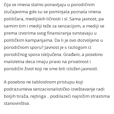
čija se imena stalno ponavljaju u porodičnim
slučajevima gde su se pominjala poznata imena
političara, medijskih ličnosti i sl. Sama javnost, pa
samim tim i mediji teže za senzacijom, a mediji se
prema izvorima svog finansiranja svrstavaju u
političkim kampanjama. Da li je ovo dozvoljeno u
porodičnom sporu? Javnost je s razlogom iz
porodičnog spora isključena. Građani, a posebno
maloletna deca imaju pravo na privatnost i
porodični život koji ne sme biti izložen javnosti.
A posebno ne tabloidnom pristupu koji
podrazumeva senzacionalističko izveštavanje radi
boljih tiraža, rejtinga .. podilazeći najnižim strastima
stanovništva.