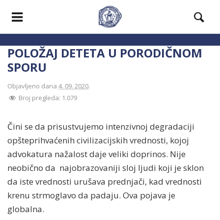
POLOŽAJ DETETA U PORODIČNOM
SPORU
Objavljeno dana
4. 09. 2020
.
Broj pregleda:
1.079
Čini se da prisustvujemo intenzivnoj degradaciji
opšteprihvaćenih civilizacijskih vrednosti, kojoj
advokatura nažalost daje veliki doprinos. Nije
neobično da najobrazovaniji sloj ljudi koji je sklon
da iste vrednosti urušava prednjači, kad vrednosti
krenu strmoglavo da padaju. Ova pojava je
globalna.