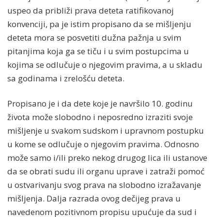
uspeo da približi prava deteta ratifikovanoj
konvenciji, pa je istim propisano da se mišljenju
deteta mora se posvetiti dužna pažnja u svim
pitanjima koja ga se tiču i u svim postupcima u
kojima se odlučuje o njegovim pravima, a u skladu
sa godinama i zrelošću deteta.
Propisano je i da dete koje je navršilo 10. godinu
života može slobodno i neposredno izraziti svoje
mišljenje u svakom sudskom i upravnom postupku
u kome se odlučuje o njegovim pravima. Odnosno
može samo i/ili preko nekog drugog lica ili ustanove
da se obrati sudu ili organu uprave i zatraži pomoć
u ostvarivanju svog prava na slobodno izražavanje
mišljenja. Dalja razrada ovog dečijeg prava u
navedenom pozitivnom propisu upućuje da sud i