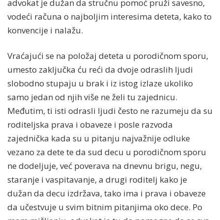
advokat je dužan da stručnu pomoć pruži savesno,
vodeći računa o najboljim interesima deteta, kako to
konvencije i nalažu.
Vraćajući se na položaj deteta u porodičnom sporu,
umesto zaključka ću reći da dvoje odraslih ljudi
slobodno stupaju u brak i iz istog izlaze ukoliko
samo jedan od njih više ne želi tu zajednicu.
Međutim, ti isti odrasli ljudi često ne razumeju da su
roditeljska prava i obaveze i posle razvoda
zajednička kada su u pitanju najvažnije odluke
vezano za dete te da sud decu u porodičnom sporu
ne dodeljuje, već poverava na dnevnu brigu, negu,
staranje i vaspitavanje, a drugi roditelj kako je
dužan da decu izdržava, tako ima i prava i obaveze
da učestvuje u svim bitnim pitanjima oko dece. Po