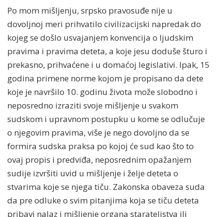
Po mom mišljenju, srpsko pravosuđe nije u
dovoljnoj meri prihvatilo civilizacijski napredak do
kojeg se došlo usvajanjem konvencija o ljudskim
pravima i pravima deteta, a koje jesu doduše šturo i
prekasno, prihvaćene i u domaćoj legislativi. Ipak, 15
godina primene norme kojom je propisano da dete
koje je navršilo 10. godinu života može slobodno i
neposredno izraziti svoje mišljenje u svakom
sudskom i upravnom postupku u kome se odlučuje
o njegovim pravima, više je nego dovoljno da se
formira sudska praksa po kojoj će sud kao što to
ovaj propis i predviđa, neposrednim opažanjem
sudije izvršiti uvid u mišljenje i želje deteta o
stvarima koje se njega tiču. Zakonska obaveza suda
da pre odluke o svim pitanjima koja se tiču deteta
pribavi nalaz i mišljenje organa starateljstva ili