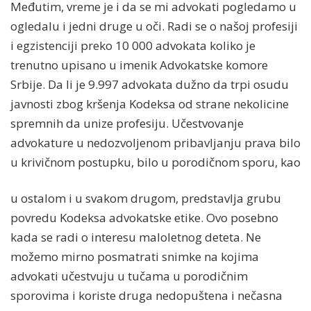
Međutim, vreme je i da se mi advokati pogledamo u
ogledalu i jedni druge u oči. Radi se o našoj profesiji
i egzistenciji preko 10 000 advokata koliko je
trenutno upisano u imenik Advokatske komore
Srbije. Da li je 9.997 advokata dužno da trpi osudu
javnosti zbog kršenja Kodeksa od strane nekolicine
spremnih da unize profesiju. Učestvovanje
advokature u nedozvoljenom pribavljanju prava bilo
u krivičnom postupku, bilo u porodičnom sporu, kao
u ostalom i u svakom drugom, predstavlja grubu
povredu Kodeksa advokatske etike. Ovo posebno
kada se radi o interesu maloletnog deteta. Ne
možemo mirno posmatrati snimke na kojima
advokati učestvuju u tučama u porodičnim
sporovima i koriste druga nedopuštena i nečasna