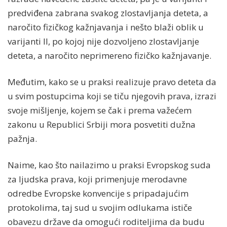
predviđena zabrana svakog zlostavljanja deteta, a
naročito fizičkog kažnjavanja i nešto blaži oblik u
varijanti II, po kojoj nije dozvoljeno zlostavljanje
deteta, a naročito neprimereno fizičko kažnjavanje.
Međutim, kako se u praksi realizuje pravo deteta da
u svim postupcima koji se tiču njegovih prava, izrazi
svoje mišljenje, kojem se čak i prema važećem
zakonu u Republici Srbiji mora posvetiti dužna
pažnja.
Naime, kao što nailazimo u praksi Evropskog suda
za ljudska prava, koji primenjuje merodavne
odredbe Evropske konvencije s pripadajućim
protokolima, taj sud u svojim odlukama ističe
obavezu države da omogući roditeljima da budu