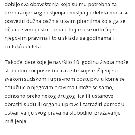
dobije sva obaveštenja koja su mu potrebna za
formiranje svog mišljenja i mišljenju deteta mora se
posvetiti dužna pažnja u svim pitanjima koja ga se
tiču i u svim postupcima u kojima se odlučuje o
njegovim pravima i to u skladu sa godinama i
zrelošću deteta.
Takođe, dete koje je navršilo 10. godinu života može
slobodno i neposredno izraziti svoje mišljenje u
svakom sudskom i upravnom postupku u kome se
odlučuje o njegovim pravima i može se samo,
odnosno preko nekog drugog lica ili ustanove,
obratiti sudu ili organu uprave i zatražiti pomoć u
ostvarivanju svog prava na slobodno izražavanje
mišljenja.