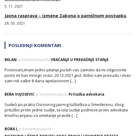
5. 11. 2021
Javna rasprava – izmene Zakona o parničnom postupku
28. 05. 2021
POSLEDNJI KOMENTARI
MILAN
je komentarisao/la
VRAĆANjE U PREĐAŠNjE STANjE
Postovani,imam jedno pitanje,pa bih vas zamolio da mi odgovorite
posto mi bas mnogo znaci..20.12.2021.god. dobio sam presudu i imao
sam rok zalbe 8 dana apelacionom […]
BEBA VUJOSEVIC
je komentarisao/la
Pritužba advokata
Sudeći po praksi Osnovnog javnog tužilaštva u Smederevu, zbog
pritužbe protiv jedne sudije, ta ista sudije podnese protiv advokata
krivičnu prijavu za ometanje pravde […]
BOBA I,
je komentarisao/la