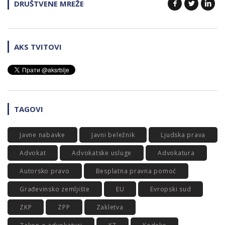
DRUŠTVENE MREŽE
AKS TVITOVI
TAGOVI
Javne nabavke
Javni beležnik
Ljudska prava
Advokat
Advokatske usluge
Advokatura
Autorsko pravo
Besplatna pravna pomoć
Građevinsko zemljište
EU
Evropski sud
ZKP
ZPP
Zakletva