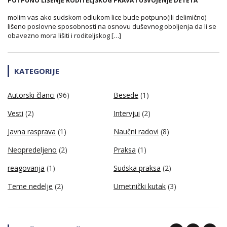
POTPUNO LIŠENjE RODITELjSKOG PRAVA I USVOJENjE DETETA
molim vas ako sudskom odlukom lice bude potpuno(ili delimično)
lišeno poslovne sposobnosti na osnovu duševnog oboljenja da li se
obavezno mora lišiti i roditeljskog […]
KATEGORIJE
Autorski članci
(96)
Besede
(1)
Vesti
(2)
Intervjui
(2)
Javna rasprava
(1)
Naučni radovi
(8)
Neopredeljeno
(2)
Praksa
(1)
reagovanja
(1)
Sudska praksa
(2)
Teme nedelje
(2)
Umetnički kutak
(3)