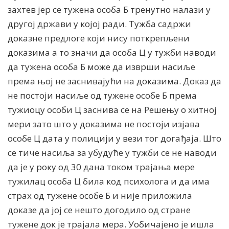
захтев јер се тужена особа Б тренутно налази у
другој држави у којој ради. Тужба садржи
доказне предлоге који нису поткрепљени
доказима а то значи да особа Ц у тужби наводи
да тужена особа Б може да изврши насиље
према њој не заснивајући на доказима. Доказ да
не постоји насиље од тужене особе Б према
тужиоцу особи Ц заснива се на Решењу о хитној
мери зато што у доказима не постоји изјава
особе Ц дата у полицији у вези тог догађаја. Што
се тиче насиља за убудуће у тужби се не наводи
да је у року од 30 дана током трајања мере
тужилац особа Ц била код психолога и да има
страх од тужене особе Б и није приложила
доказе да јој се нешто догодило од стране
тужене док је трајала мера. Уобичајено је ишла