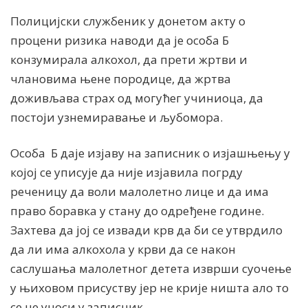
Полицијски службеник у донетом акту о
процени ризика наводи да је особа Б
конзумирала алкохол, да прети жртви и
члановима њене породице, да жртва
доживљава страх од могућег учиниоца, да
постоји узнемиравање и љубомора.
Особа
Б даје изјаву на записник о изјашњењу у
којој се уписује да није изјавила погрду
реченицу да воли малолетно лице и да има
право боравка у стану до одређене године.
Захтева да јој се извади крв да би се утврдило
да ли има алкохола у крви да се након
саслушања малолетног детета изврши суочење
у њиховом присуству јер не крије ништа ало то
се не уноси у записник.