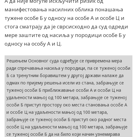
А да није могуће искључити ризик од
манифестовања насилних облика понашања
тужене особе Б у односу на особе А и особе Ц и
стога сматрају да је сврсисходно да суд одреди
мере заштите од насиља у породици особе Б у
односу на особу А и Ц.
Решењем Основног суда одређује се привремена мера
ради спречавања насиља у породици, па се туженој особи
Б са тренутним боравиштем у другој држави налаже да
одмах по пријему решења исели из стана, забрањује се
туженој особи Б приближавање особи А и особи Ц на
удаљености мањој од 100 метара, забрањује се туженој
особи Б приступ простору око места становања особе А
и особе Ц на удаљености мањој од 100 метара,
забрањује се туженој особи Б приступ око радног места
особе Ц на удаљености мањој од 100 метара, забрањује
се туженој особи Б да на било који начин узнемирава