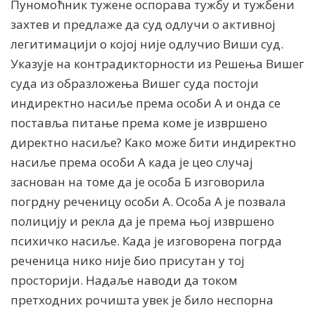
Пуномоћник тужене оспорава тужбу и тужбени
захтев и предлаже да суд одлучи о активној
легитимацији о којој није одлучио Виши суд.
Указује на контрадикторности из Решења Вишег
суда из образложења Вишег суда постоји
индиректно насиље према особи А и онда се
поставља питање према коме је извршено
директно насиље? Како може бити индиректно
насиље према особи А када је цео случај
заснован на томе да је особа Б изговорила
погрдну реченицу особи А. Особа А је позвала
полицију и рекла да је према њој извршено
психичко насиље. Када је изговорена погрда
реченица нико није био присутан у тој
просторији. Надаље наводи да током
претходних рочишта увек је било неспорна