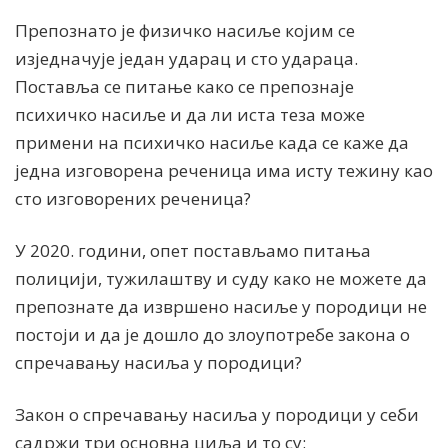
Препознато је физичко насиље којим се
изједначује један ударац и сто удараца.
Поставља се питање како се препознаје
психичко насиље и да ли иста теза може
примени на психичко насиље када се каже да
једна изговорена реченица има исту тежину као
сто изговорених реченица?
У 2020. години, опет постављамо питања
полицији, тужилаштву и суду како не можете да
препознате да извршено насиље у породици не
постоји и да је дошло до злоупотребе закона о
спречавању насиља у породици?
Закон о спречавању насиља у породици у себи
садржи три основна циља и то су: