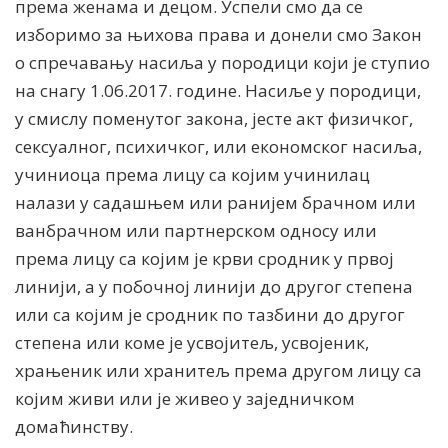
према женама и децом. Успели смо да се
изборимо за њихова права и донели смо Закон
о спречавању насиља у породици који је ступио
на снагу 1.06.2017. године. Насиље у породици,
у смислу поменутог закона, јесте акт физичког,
сексуалног, психичког, или економског насиља,
учиниоца према лицу са којим учинилац
налази у садашњем или ранијем брачном или
ванбрачном или партнерском односу или
према лицу са којим је крви сродник у првој
линији, а у побочној линији до другог степена
или са којим је сродник по тазбини до другог
степена или коме је усвојитељ, усвојеник,
храњеник или хранитељ према другом лицу са
којим живи или је живео у заједничком
домаћинству.