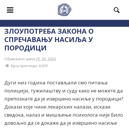
ЗЛОУПОТРЕБА ЗАКОНА О
СПРЕЧАВАЊУ НАСИЉА У
ПОРОДИЦИ
Објављено дана
25. 03. 2020
.
Број прегледа:
4.029
Дуги низ година постављали смо питања
полицији, тужилаштву и суду како не можете да
препознате да је извршено насиље у породици?
Докази које чине лекарских налази, искази
сведока, налаз и мишљење психолога није било
довољно да се докаже да је извршено насиље