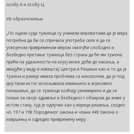
особу А и особу Ц.
Из образложења:
„По оцени суда тужиоци су учинили вероватним да је мера
потребна да би се спречила употреба силе и да се
усвојеном привременом мером омогући слободно и
безбедно кретање тужиоца без страха да ће им тужена
прићи на удаљености на којој може доћи до насиља, а
имајући у виду и извештај Центра и Решење као и то да је
тужена и раније имала проблема са алкохолом, да је под
дејством истог испољавала измењено и агресивно
понашање, да се тужиоци осећају узнемирено и да се
плаше за своје здравље и безбедност обзиром да живе у
истом стану, суд је одлучио као у изреци решења, сходно
чл. 197 и 198 Породичног закона и члана 449 Закона о
извршењу и одредио привремену меру.