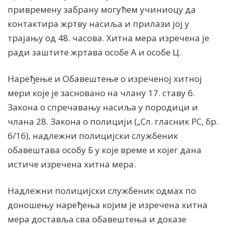
привремену забрану могућем учиниоцу да
контактира жртву насиља и прилази јој у
трајању од 48. часова. Хитна мера изречена је
ради заштите жртава особе А и особе Ц.
Наређење и Обавештење о изреченој хитној
мери које је засновано на члану 17. ставу 6.
Закона о спречавању насиља у породици и
члана 28. Закона о полицији („Сл. гласник РС, бр.
6/16), надлежни полицијски службеник
обавештава особу Б у које време и којег дана
истиче изречена хитна мера.
Надлежни полицијски службеник одмах по
доношењу наређења којим је изречена хитна
мера доставља сва обавештења и доказе