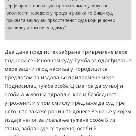
јер је првостепени суд нарочито имао у виду све
околности наведене у процени ризика те Виши суд
прихвата закључак првостепеног суда који је донео
правилну и закониту одлуку“.
Два дана пред истек забране привремене мере
подноси се Основном суду Тужба за одређивање
мере заштите од насиља у породици са
предлогом за издавање привремене мере.
Подносилац тужбе особа Ц сматра да су њој и
особи А живот и здравље, као и безбедност
угрожени, и у том смислу предлаже да суд пре
него што закаже рочиште донесе Решење у којем
издаје налог за исељење тужене особе Б из
стана, забрањује се туженој особи Б