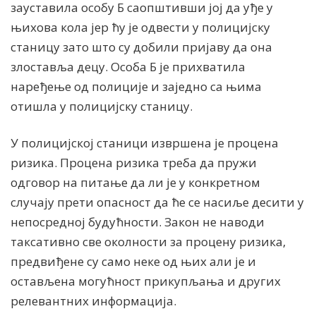
зауставила особу Б саопштивши јој да уђе у
њихова кола јер ћу је одвести у полицијску
станицу зато што су добили пријаву да она
злоставља децу. Особа Б је прихватила
наређење од полиције и заједно са њима
отишла у полицијску станицу.
У полицијској станици извршена је процена
ризика. Процена ризика треба да пружи
одговор на питање да ли је у конкретном
случају прети опасност да ће се насиље десити у
непосредној будућности. Закон не наводи
таксативно све околности за процену ризика,
предвиђене су само неке од њих али је и
остављена могућност прикупљања и других
релевантних информација.