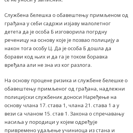
Службена белешка о обавештењу примљеном од
грађана у себи садржи изјаву малолетног
детета да је особа Б изговорила погрдну
реченицу на основу које је позвао полицију а
након тога особу Ц. Да је особа Б дошла да
борави код њих и да га је током боравка
вређала али не зна из ког разлога.
На основу процене ризика и службене белешке о
обавештењу примљеног од грађана, надлежни
полицијски службеник доноси Наређење на
основу члана 17. става 1, члана 21. става 1 а у
вези са чланом 15. став 1. Закона о спречавању
насиља у породици у којем одређује
привремено удаљење учиниоца из стана и