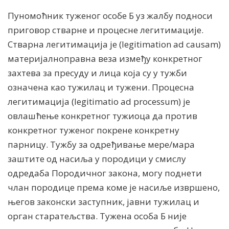
Пуномоћник туженог особе Б уз жалбу подноси
приговор стварне и процесне легитимације.
Стварна легитимација је (legitimation ad causam)
материјалноправна веза између конкретног
захтева за пресуду и лица која су у тужби
означена као тужилац и тужени. Процесна
легитимација (legitimatio ad processum) је
овлашћење конкретног тужиоца да против
конкретног туженог покрене конкретну
парницу. Тужбу за одређивање мере/мара
заштите од насиља у породици у смислу
одредаба Породичног закона, могу поднети
члан породице према коме је насиље извршено,
његов законски заступник, јавни тужилац и
орган старатељства. Тужена особа Б није