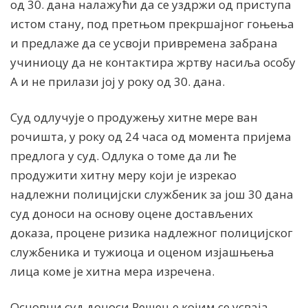
од 30. дана налажући да се уздржи од приступа
истом стану, под претњом прекршајног гоњења
и предлаже да се усвоји привремена забрана
учиниоцу да не контактира жртву насиља особу
А и не прилази јој у року од 30. дана.
Суд одлучује о продужењу хитне мере ван
рочишта, у року од 24 часа од момента пријема
предлога у суд. Одлука о томе да ли ће
продужити хитну меру који је изрекао
надлежни полицијски службеник за још 30 дана
суд доноси на основу оцене достављених
доказа, процене ризика надлежног полицијског
службеника и тужиоца и оценом изјашњења
лица коме је хитна мера изречена.
Основни суд доноси Решење којим се усваја