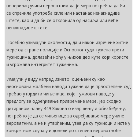
поверилац учини вероватним да је мера потребна да би
се спречила употреба силе или настанак ненакнадиве
штете, као и да би се отклонила од насиља или веће
ненакнадиве штете.
Посебно узимајући околности, да и након изречене хитне
мере од стране полиције и Основног суда тужена прети
тужиоцима, долазећи ноћу у њихов део куће који користе
и угрожава интегритет туженима.
Имајући у виду напред изнето, оцењени су као
неосновани жалбени наводи тужене да је првостепени суд
требао утврдити чињенице, које тужиоци наводе у
предлогу за одређивање привремене мере, јер сходно
цитираном члану 449 Закона о извршењу и обезбеђењу,
потребно је да се чињенице за одређивање мере учине
вероватним, а не и утврђеним, узев да су тужиоци и исте у
конкретном случају и довели до степена вероватноће