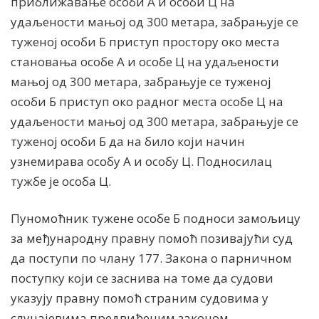
приближавање особи А и особи Ц на
удаљености мањој од 300 метара, забрањује се
туженој особи Б приступ простору око места
становања особе А и особе Ц на удаљености
мањој од 300 метара, забрањује се туженој
особи Б приступ око радног места особе Ц на
удаљености мањој од 300 метара, забрањује се
туженој особи Б да на било који начин
узнемирава особу А и особу Ц. Подносилац
тужбе је особа Ц.
Пуномоћник тужене особе Б подноси замољицу
за међународну правну помоћ позивајући суд
да поступи по члану 177. Закона о парничном
поступку који се заснива на томе да судови
указују правну помоћ страним судовима у
случајевима предвиђеним законом,