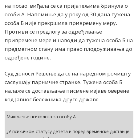
на посао, виђала се са пријатељима бринула о
особи А. Напомиње да у року од 30 дана тужена
особа Б није прекршила привремену меру.
Противи се предлогу за одређивање
привремене мере и наводи да тужена особа Б на
предметном стану има право плодоуживања до
одређене године.
Суд доноси Решење да се на наредном рочишту
саслушају парничне странке. Тужена особа Б
налаже се достављање писмене изјаве оверене
код Јавног бележника друге државе.
Мишљење психолога за особу А
„У психичком статусу детета и поред временске дистанце