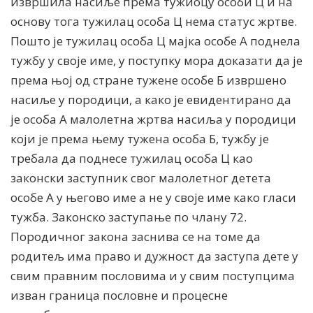
извршила насиље према тужиоцу особи Ц и на
основу тога тужилац особа Ц нема статус жртве.
Пошто је тужилац особа Ц мајка особе А поднела
тужбу у своје име, у поступку мора доказати да је
према њој од стране тужене особе Б извршено
насиље у породици, а како је евидентирано да
је особа А малолетна жртва насиља у породици
који је према њему тужена особа Б, тужбу је
требала да поднесе тужилац особа Ц као
законски заступник свог малолетног детета
особе А у његово име а не у своје име како гласи
тужба. Законско заступање по члану 72.
Породичног закона заснива се на томе да
родитељ има право и дужност да заступа дете у
свим правним пословима и у свим поступцима
изван граница пословне и процесне