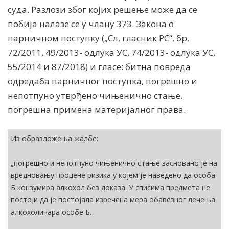
суда. Разлози због којих решење може да се
побија налазе се у члану 373. Закона о
парничном поступку („Сл. гласник РС“, бр.
72/2011, 49/2013- одлука УС, 74/2013- одлука УС,
55/2014 и 87/2018) и гласе: битна повреда
одредаба парничног поступка, погрешно и
непотпуно утврђено чињенично стање,
погрешна примена материјалног права.
Из образложења жалбе:
„погрешно и непотпуно чињенично стање засновано је на
вредновању процене ризика у којем је наведено да особа
Б конзумира алкохол без доказа. У списима предмета не
постоји да је постојала изречена мера обавезног лечења
алкохоличара особе Б.