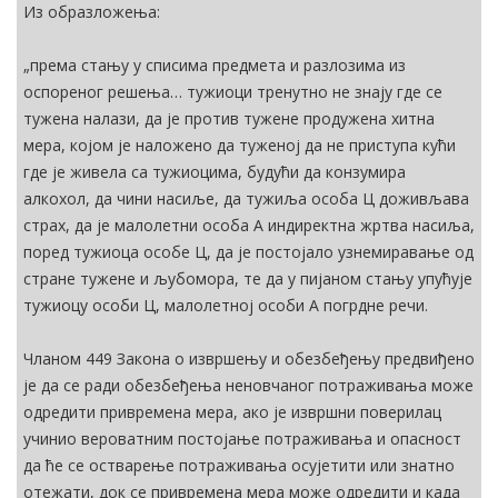
Из образложења:
„према стању у списима предмета и разлозима из
оспореног решења… тужиоци тренутно не знају где се
тужена налази, да је против тужене продужена хитна
мера, којом је наложено да туженој да не приступа кући
где је живела са тужиоцима, будући да конзумира
алкохол, да чини насиље, да тужиља особа Ц доживљава
страх, да је малолетни особа А индиректна жртва насиља,
поред тужиоца особе Ц, да је постојало узнемиравање од
стране тужене и љубомора, те да у пијаном стању упућује
тужиоцу особи Ц, малолетној особи А погрдне речи.
Чланом 449 Закона о извршењу и обезбеђењу предвиђено
је да се ради обезбеђења неновчаног потраживања може
одредити привремена мера, ако је извршни поверилац
учинио вероватним постојање потраживања и опасност
да ће се остварење потраживања осујетити или знатно
отежати, док се привремена мера може одредити и када