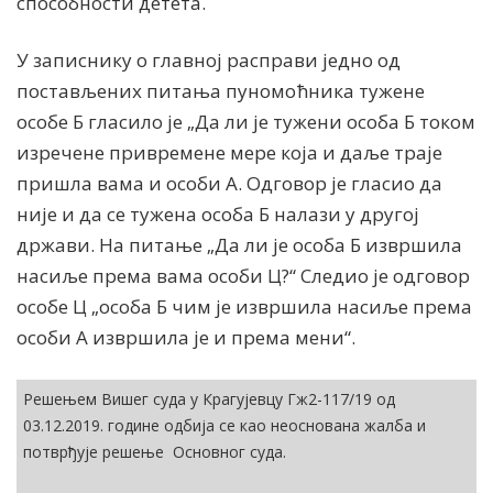
способности детета.
У записнику о главној расправи једно од
постављених питања пуномоћника тужене
особе Б гласило је „Да ли је тужени особа Б током
изречене привремене мере која и даље траје
пришла вама и особи А. Одговор је гласио да
није и да се тужена особа Б налази у другој
држави. На питање „Да ли је особа Б извршила
насиље према вама особи Ц?“ Следио је одговор
особе Ц „особа Б чим је извршила насиље према
особи А извршила је и према мени“.
Решењем Вишег суда у Крагујевцу Гж2-117/19 од
03.12.2019. године одбија се као неоснована жалба и
потврђује решење
Основног суда.