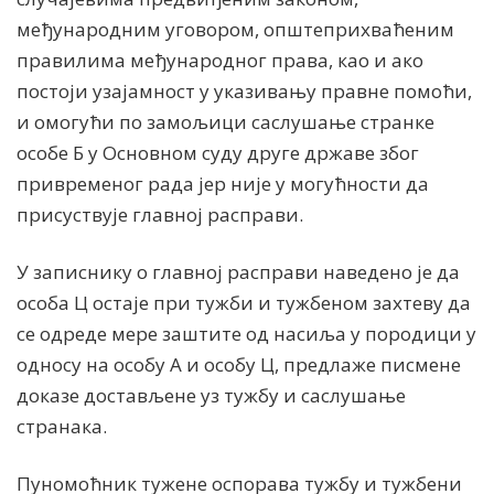
међународним уговором, општеприхваћеним
правилима међународног права, као и ако
постоји узајамност у указивању правне помоћи,
и омогући по замољици саслушање странке
особе Б у Основном суду друге државе због
привременог рада јер није у могућности да
присуствује главној расправи.
У записнику о главној расправи наведено је да
особа Ц остаје при тужби и тужбеном захтеву да
се одреде мере заштите од насиља у породици у
односу на особу А и особу Ц, предлаже писмене
доказе достављене уз тужбу и саслушање
странака.
Пуномоћник тужене оспорава тужбу и тужбени