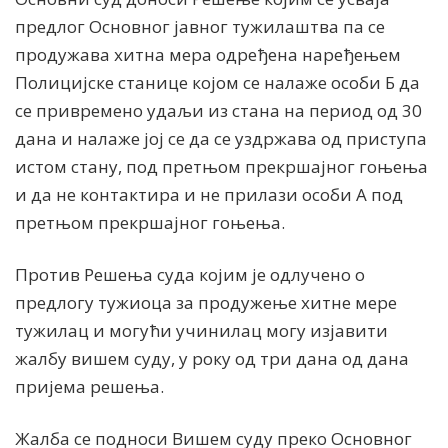
предлог Основног јавног тужилаштва па се
продужава хитна мера одређена наређењем
Полицијске станице којом се налаже особи Б да
се привремено удаљи из стана на период од 30
дана и налаже јој се да се уздржава од приступа
истом стану, под претњом прекршајног гоњења
и да не контактира и не прилази особи А под
претњом прекршајног гоњења.
Против Решења суда којим је одлучено о
предлогу тужиоца за продужење хитне мере
тужилац и могући учинилац могу изјавити
жалбу вишем суду, у року од три дана од дана
пријема решења.
Жалба се подноси Вишем суду преко Основног