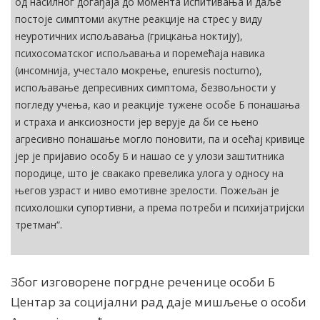
од насилног догађаја до момента испитивања и даље
постоје симптоми акутне реакције на стрес у виду
неуротичних испољавања (грицкања ноктију),
психосоматског испољавања и поремећаја навика
(инсомнија, учестало мокрење, enuresis nocturno),
испољавање депресивних симптома, безвољности у
погледу учења, као и реакције тужене особе Б понашања
и страха и анксиозности јер верује да би се њено
агресивно понашање могло поновити, па и осећај кривице
јер је пријавио особу Б и нашао се у улози заштитника
породице, што је свакако превелика улога у односу на
његов узраст и ниво емотивне зрелости. Пожељан је
психолошки супортивни, а према потреби и психијатријски
третман“.
Због изговорене погрдне реченице особи Б
Центар за социјални рад даје мишљење о особи