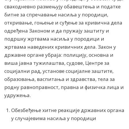
свакодневно размењују обавештења и податке
битне за спречавање насиља у породици,
откривање, гоњење и суђење за кривична дела
одређена Законом и да пружају заштиту и
подршку жртвама насиља у породици и
жртвама наведених кривичних дела. Закон у
државне органе убраја: полицију, основна и
виша јавна тужилаштва, судове, Центре за
социјални рад, установе социјалне заштите,
образовања, васпитања и здравства, тела за
родну равноправност, правна и физичка лица и
удружења.
Обезбеђење хитне реакције државних органа
у случајевима насиља у породици