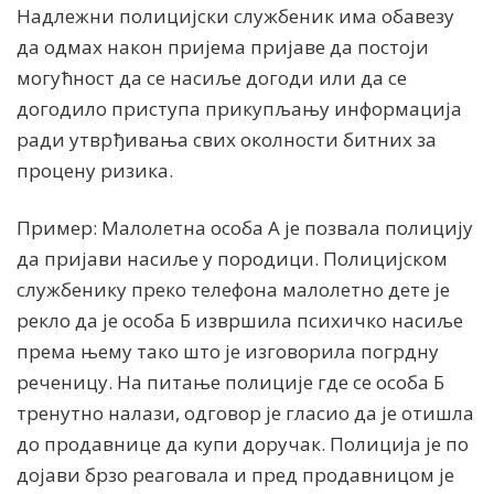
Надлежни полицијски службеник има обавезу
да одмах након пријема пријаве да постоји
могућност да се насиље догоди или да се
догодило приступа прикупљању информација
ради утврђивања свих околности битних за
процену ризика.
Пример: Малолетна особа А је позвала полицију
да пријави насиље у породици. Полицијском
службенику преко телефона малолетно дете је
рекло да је особа Б извршила психичко насиље
према њему тако што је изговорила погрдну
реченицу. На питање полиције где се особа Б
тренутно налази, одговор је гласио да је отишла
до продавнице да купи доручак. Полиција је по
дојави брзо реаговала и пред продавницом је