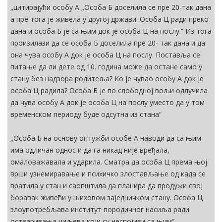
„цитирајући особу А „Особа Б доселила се пре 20-так дана
а пре тога је живела у другој држави. Особа Ц ради преко
дана и особа Б је са њим док је особа Ц на послу.“ Из тога
произилази да се особа Б доселила пре 20- так дана и да
она чува особу А док је особа Ц на послу. Поставља се
питање да ли дете од 10. година може да остане само у
стану без надзора родитеља? Ко је чувао особу А док је
особа Ц радила? Особа Б је по слободној вољи одлучила
да чува особу А док је особа Ц на послу уместо да у том
временском периоду буде одсутна из стана“
„Особа Б на основу оптужби особе А наводи да са њим
има одличан однос и да га никад није вређала,
омаловажавала и ударила. Сматра да особа Ц према њој
врши узнемиравање и психичко злостављање од када се
вратила у стан и саопштила да планира да продужи свој
боравак живећи у њиховом заједничком стану. Особа Ц
злоупотребљава институт породичног насиља ради
остваривања циљева који су неспојиви са њим“