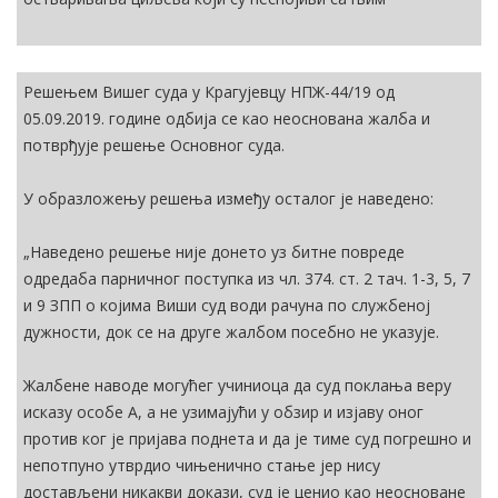
Решењем Вишег суда у Крагујевцу НПЖ-44/19 од
05.09.2019. године одбија се као неоснована жалба и
потврђује решење Основног суда.
У образложењу решења између осталог је наведено:
„Наведено решење није донето уз битне повреде
одредаба парничног поступка из чл. 374. ст. 2 тач. 1-3, 5, 7
и 9 ЗПП о којима Виши суд води рачуна по службеној
дужности, док се на друге жалбом посебно не указује.
Жалбене наводе могућег учиниоца да суд поклања веру
исказу особе А, а не узимајући у обзир и изјаву оног
против ког је пријава поднета и да је тиме суд погрешно и
непотпуно утврдио чињенично стање јер нису
достављени никакви докази, суд је ценио као неосноване