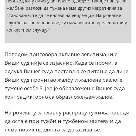
неопходног у смислу цитиране одредбе. Такође наведени
жалбени разлози да тужена нема других некретнина за
становање, те да се налази на евиденцији Националне
службе за запошљавање, су одбачени као ирелевантни у
конкретном случају.“
Поводом приговора активне легитимације
Виши суд није се изјаснио. Када се прочита
одлука Вишег суда поставља се питање да ли је
Виши суд прочитао жалбу и жалбене разлоге
тужене особе Б. Јер је образложење Вишег суда
контрадикторно са образложењем жалбе.
На рочишту за главну расправу тужиља наводи
да остаје при тужби и тужбеном захтеву и да
нема нових предлога за доказивање.