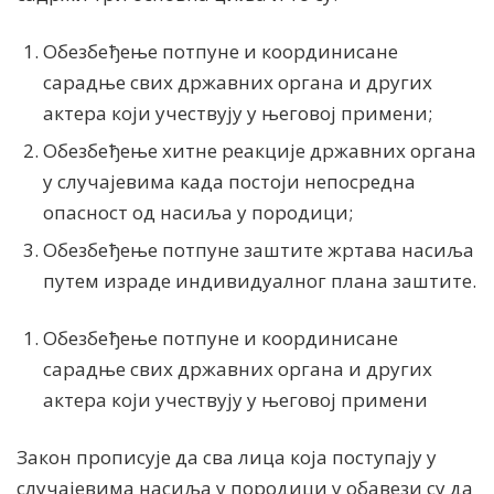
Обезбеђење потпуне и координисане
сарадње свих државних органа и других
актера који учествују у његовој примени;
Обезбеђење хитне реакције државних органа
у случајевима када постоји непосредна
опасност од насиља у породици;
Обезбеђење потпуне заштите жртава насиља
путем израде индивидуалног плана заштите.
Обезбеђење потпуне и координисане
сарадње свих државних органа и других
актера који учествују у његовој примени
Закон прописује да сва лица која поступају у
случајевима насиља у породици у обавези су да