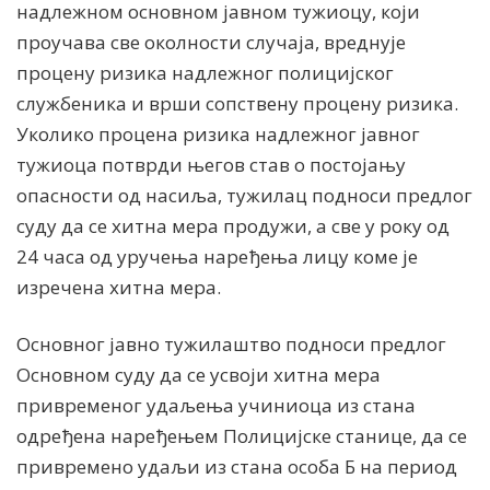
надлежном основном јавном тужиоцу, који
проучава све околности случаја, вреднује
процену ризика надлежног полицијског
службеника и врши сопствену процену ризика.
Уколико процена ризика надлежног јавног
тужиоца потврди његов став о постојању
опасности од насиља, тужилац подноси предлог
суду да се хитна мера продужи, а све у року од
24 часа од уручења наређења лицу коме је
изречена хитна мера.
Основног јавно тужилаштво подноси предлог
Основном суду да се усвоји хитна мера
привременог удаљења учиниоца из стана
одређена наређењем Полицијске станице, да се
привремено удаљи из стана особа Б на период