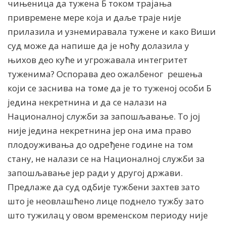
чињеница да тужена Б током трајања
привремене мере која и даље траје није
прилазила и узнемиравала тужене и како Виши
суд може да напише да је ноћу долазила у
њихов део куће и угрожавала интегритет
туженима? Оспорава део ожалбеног
решења
који се заснива на томе да је то туженој особи Б
једина некретнина и да се налази на
Националној служби за запошљавање. То јој
није једина некретнина јер она има право
плодоуживања до одређене године на том
стану, не налази се на Националној служби за
запошљавање јер ради у другој држави.
Предлаже да суд одбије тужбени захтев зато
што је неовлашћено лице поднело тужбу зато
што тужилац у овом временском периоду није