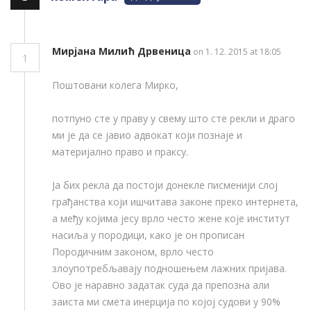
Мирјана Милић Дрвеница
on 1. 12. 2015 at 18:05
1
Поштовани колега Мирко,
потпуно сте у праву у свему што сте рекли и драго
ми је да се јавио адвокат који познаје и
материјално право и праксу.
Ја бих рекла да постоји донекле писменији слој
грађанства који ишчитава законе преко интернета,
а међу којима јесу врло често жене које институт
насиља у породици, како је он прописан
Породичним законом, врло често
злоупотребљавају подношењем лажних пријава.
Ово је наравно задатак суда да препозна али
заиста ми смета инерција по којој судови у 90%