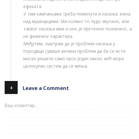
ефеката.
У тим кампањама треба поменути и насиље жена
над мушкарцима. Ма колико то лудо звучало, али
таквог насиља има и оно је претежно психичког, а
не физичког карактера.
Међутим, сматрам да је проблем насиља у
породици сувише велики проблем да би се исти
могао решити само кроз један закон, већ мора
целокупан систем да се мења.
+
Leave a Comment