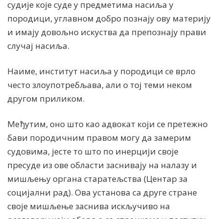
судије које суде у предметима насиља у
породици, углавном добро познају ову материју
и имају довољно искуства да препознају прави
случај насиља.
Наиме, институт насиља у породици се врло
често злоупотребљава, али о тој теми неком
другом приликом.
Међутим, оно што као адвокат који се претежно
бави породичним правом могу да замерим
судовима, јесте то што по инерцији своје
пресуде из ове области заснивају на налазу и
мишљењу органа старатељства (Центар за
социјални рад). Ова установа са друге стране
своје мишљење заснива искључиво на