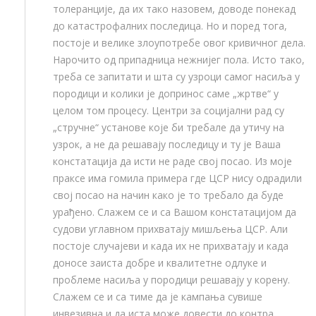
толеранције, да их тако назовем, доводе понекад
до катастрофалних последица. Но и поред тога,
постоје и велике злоупотребе овог кривичног дела.
Нарочито од припадница нежнијег пола. Исто тако,
треба се запитати и шта су узроци самог насиља у
породици и колики је допринос саме „жртве“ у
целом том процесу. Центри за социјални рад су
„стручне“ установе које би требале да утичу на
узрок, а не да решавају последицу и ту је Ваша
констатација да исти не раде свој посао. Из моје
праксе има гомила примера где ЦСР нису одрадили
свој посао на начин како је то требало да буде
урађено. Слажем се и са Вашом констатацијом да
судови углавном прихватају мишљења ЦСР. Али
постоје случајеви и када их не прихватају и када
доносе заиста добре и квалитетне одлуке и
проблеме насиља у породици решавају у корену.
Слажем се и са тиме да је кампања сувише
инвезивна и да иста може довести до контра