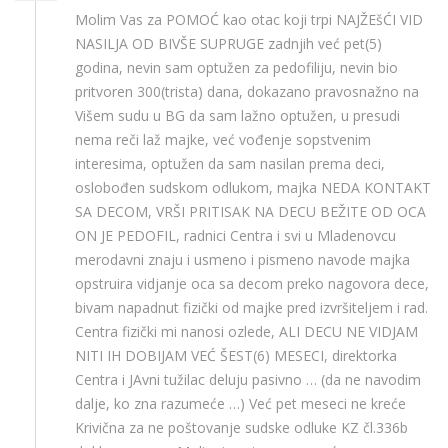
Molim Vas za POMOĆ kao otac koji trpi NAJŽEšĆI VID
NASILJA OD BIVŠE SUPRUGE zadnjih već pet(5)
godina, nevin sam optužen za pedofiliju, nevin bio
pritvoren 300(trista) dana, dokazano pravosnažno na
Višem sudu u BG da sam lažno optužen, u presudi
nema reči laž majke, već vođenje sopstvenim
interesima, optužen da sam nasilan prema deci,
oslobođen sudskom odlukom, majka NEDA KONTAKT
SA DECOM, VRŠI PRITISAK NA DECU BEŽITE OD OCA
ON JE PEDOFIL, radnici Centra i svi u Mladenovcu
merodavni znaju i usmeno i pismeno navode majka
opstruira vidjanje oca sa decom preko nagovora dece,
bivam napadnut fizički od majke pred izvršiteljem i rad.
Centra fizički mi nanosi ozlede, ALI DECU NE VIDJAM
NITI IH DOBIJAM VEĆ ŠEST(6) MESECI, direktorka
Centra i JAvni tužilac deluju pasivno … (da ne navodim
dalje, ko zna razumeće …) Već pet meseci ne kreće
Krivična za ne poštovanje sudske odluke KZ čl.336b