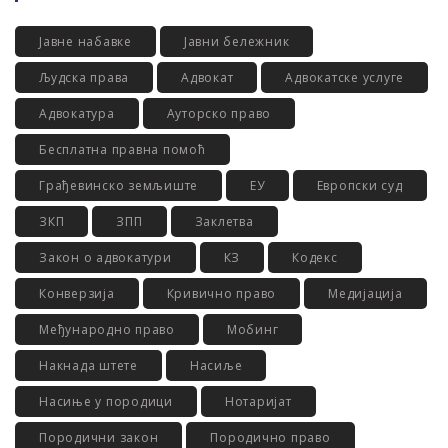
Јавне набавке
Јавни бележник
Људска права
Адвокат
Адвокатске услуге
Адвокатура
Ауторско право
Бесплатна правна помоћ
Грађевинско земљиште
ЕУ
Европски суд
ЗКП
ЗПП
Заклетва
Закон о адвокатури
КЗ
Кодекс
Конверзија
Кривично право
Медијација
Међународно право
Мобинг
Накнада штете
Насиље
Насиње у породици
Нотаријат
Породични закон
Породично право