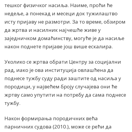
тешког физичког насиља. Наиме, проћи ће
недеље, а понекад и месеци док тужилаштво
исту пријаву не размотри. За то време, обзиром
да жртва и насилник најчешће живе у
заједничком домаћинству, могуће је да насиље
након поднете пријаве још више ескалира.
Уколико се жртва обрати Центру за социјални
рад, иако је ова институција овлашћена да
поднесе тужбу суду ради заштите од насиља у
породици, у највећем броју случајева они ће
жртву само упутити на потребу да сама поднесе
тужбу.
Након формирања породичних већа
парничних судова (2010.), може се рећи да