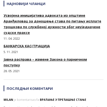
НАЈНОВИЈИ ЧЛАНЦИ
Усвојена иницијатива адвоката из општине
Аранђеловац за доношење става по питању исплате
трошкова по службеној дужности због неуједначене
судске праксе
11. 04. 2022
БАНКАРСКА КАС(ТР)АЦИЈА
5. 11. 2021
Јавна расправа – измене Закона о парничном
поступку
28. 05. 2021
ПОСЛЕДЊИ КОМЕНТАРИ
MILAN
je komentarisao/la
ВРАЋАЊЕ У ПРЕЂАШЊЕ СТАЊЕ