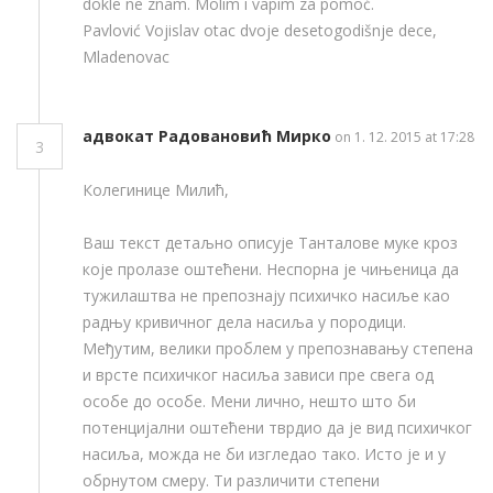
dokle ne znam. Molim i vapim za pomoć.
Pavlović Vojislav otac dvoje desetogodišnje dece,
Mladenovac
адвокат Радовановић Мирко
on 1. 12. 2015 at 17:28
3
Колегинице Милић,
Ваш текст детаљно описује Танталове муке кроз
које пролазе оштећени. Неспорна је чињеница да
тужилаштва не препознају психичко насиље као
радњу кривичног дела насиља у породици.
Међутим, велики проблем у препознавању степена
и врсте психичког насиља зависи пре свега од
особе до особе. Мени лично, нешто што би
потенцијални оштећени тврдио да је вид психичког
насиља, можда не би изгледао тако. Исто је и у
обрнутом смеру. Ти различити степени