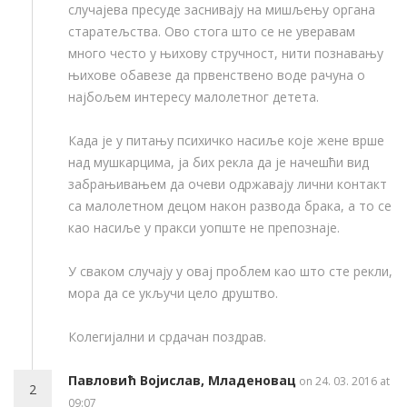
случајева пресуде заснивају на мишљењу органа
старатељства. Ово стога што се не уверавам
много често у њихову стручност, нити познавању
њихове обавезе да првенствено воде рачуна о
најбољем интересу малолетног детета.
Када је у питању психичко насиље које жене врше
над мушкарцима, ја бих рекла да је начешћи вид
забрањивањем да очеви одржавају лични контакт
са малолетном децом након развода брака, а то се
као насиље у пракси уопште не препознаје.
У сваком случају у овај проблем као што сте рекли,
мора да се укључи цело друштво.
Колегијални и срдачан поздрав.
Павловић Војислав, Младеновац
on 24. 03. 2016 at
2
09:07