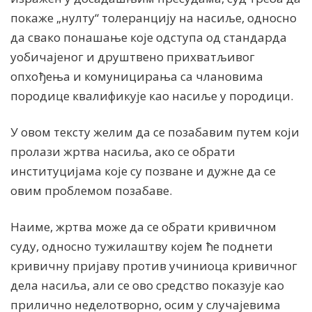
покаже „нулту“ толеранцију на насиље, односно
да свако понашање које одступа од стандарда
уобичајеног и друштвено прихватљивог
опхођења и комуницирања са члановима
породице квалификује као насиље у породици.
У овом тексту желим да се позабавим путем који
пролази жртва насиља, ако се обрати
институцијама које су позване и дужне да се
овим проблемом позабаве.
Наиме, жртва може да се обрати кривичном
суду, односно тужилаштву којем ће поднети
кривичну пријаву против учиниоца кривичног
дела насиља, али се ово средство показује као
прилично неделотворно, осим у случајевима