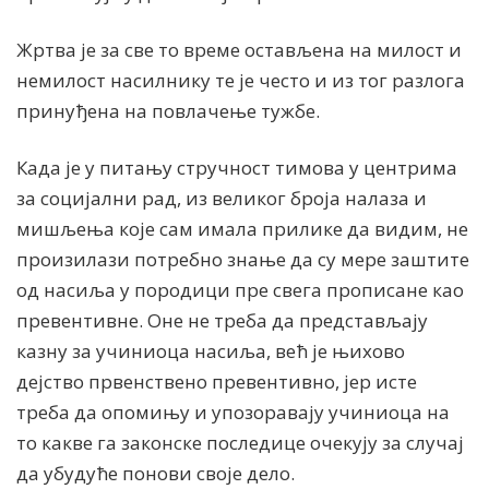
Жртва је за све то време остављена на милост и
немилост насилнику те је често и из тог разлога
принуђена на повлачење тужбе.
Када је у питању стручност тимова у центрима
за социјални рад, из великог броја налаза и
мишљења које сам имала прилике да видим, не
произилази потребно знање да су мере заштите
од насиља у породици пре свега прописане као
превентивне. Оне не треба да представљају
казну за учиниоца насиља, већ је њихово
дејство првенствено превентивно, јер исте
треба да опомињу и упозоравају учиниоца на
то какве га законске последице очекују за случај
да убудуће понови своје дело.