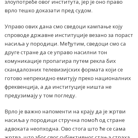
злоупотребе овог института, јер је оно право
врло тешко доказати пред судом.
Управо ових дана смо сведоци кампање коју
спроводе државне институције везано за пораст
насиља у породици. Међутим, сведоци смо са
друге стране да се управо насилни тон
комуникације пропагира путем рекла бих
скандалозних телевизијских формата који се
готово непрекидно емитују преко националних
фреквенција, а да институције ништа не
предузимају у том погледу.
Врло је важно напоменти на крају да је жртви
насиља у породици стручна помоћ од стране
адвоката неопходна. Ово стога што ће се сама
жртва, што због свог субјективног стања страха