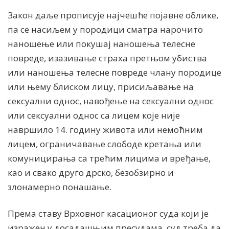
Закон даље прописује најчешће појавне облике,
па се насиљем у породици сматра нарочито
наношење или покушај наношења телесне
повреде, изазивање страха претњом убиства
или наношења телесне повреде члану породице
или њему блиском лицу, присиљавање на
сексуални однос, навођење на сексуални однос
или сексуални однос са лицем које није
навршило 14. годину живота или немоћним
лицем, ограничавање слободе кретања или
комуницирања са трећим лицима и вређање,
као и свако друго дрско, безобзирно и
злонамерно понашање.
Према ставу Врховног касационог суда који је
изражен у досадашњим пресудама, суд треба да