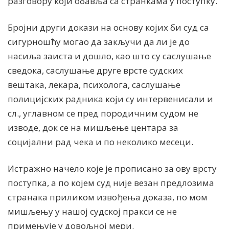
разговору који обавља са странкама у поступку.
Бројни други докази на основу којих би суд са
сигурношћу могао да закључи да ли је до
насиља заиста и дошло, као што су саслушање
сведока, саслушање друге врсте судских
вештака, лекара, психолога, саслушање
полицијских радника који су интервенисали и
сл., углавном се пред породичним судом не
изводе, док се на мишљење центара за
социјални рад чека и по неколико месеци.
Истражно начело које је прописано за ову врсту
поступка, а по којем суд није везан предлозима
странака приликом извођења доказа, по мом
мишљењу у нашој судској пракси се не
примењује у довољној мери.