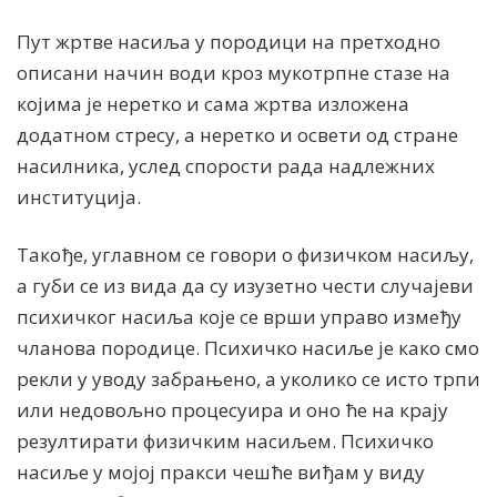
Пут жртве насиља у породици на претходно
описани начин води кроз мукотрпне стазе на
којима је неретко и сама жртва изложена
додатном стресу, а неретко и освети од стране
насилника, услед спорости рада надлежних
институција.
Такође, углавном се говори о физичком насиљу,
а губи се из вида да су изузетно чести случајеви
психичког насиља које се врши управо између
чланова породице. Психичко насиље је како смо
рекли у уводу забрањено, а уколико се исто трпи
или недовољно процесуира и оно ће на крају
резултирати физичким насиљем. Психичко
насиље у мојој пракси чешће виђам у виду