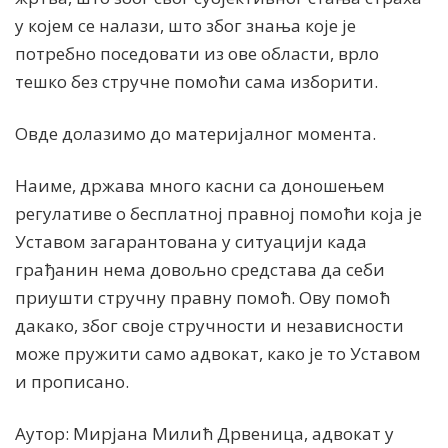
у којем се налази, што због знања које је
потребно поседовати из ове области, врло
тешко без стручне помоћи сама изборити.
Овде долазимо до материјалног момента.
Наиме, држава много касни са доношењем
регулативе о бесплатној правној помоћи која је
Уставом загарантована у ситуацији када
грађанин нема довољно средстава да себи
приушти стручну правну помоћ. Ову помоћ
дакако, због своје стручности и независности
може пружити само адвокат, како је то Уставом
и прописано.
Аутор: Мирјана Милић Дрвеница, адвокат у