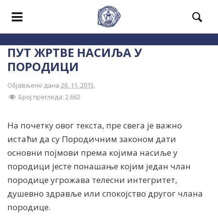
ПУТ ЖРТВЕ НАСИЉА У
ПОРОДИЦИ
Објављено дана
26. 11. 2015
.
Број прегледа:
2.662
На почетку овог текста, пре свега је важно
истаћи да су Породичним законом дати
основни појмови према којима насиље у
породици јесте понашање којим један члан
породице угрожава телесни интегритет,
душевно здравље или спокојство другог члана
породице.