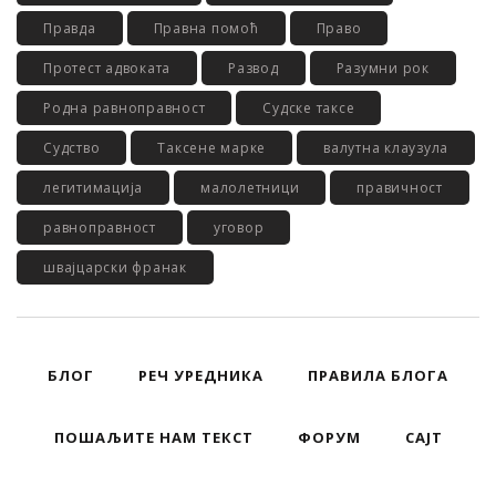
Правда
Правна помоћ
Право
Протест адвоката
Развод
Разумни рок
Родна равноправност
Судске таксе
Судство
Таксене марке
валутна клаузула
легитимација
малолетници
правичност
равноправност
уговор
швајцарски франак
БЛОГ
РЕЧ УРЕДНИКА
ПРАВИЛА БЛОГА
ПОШАЉИТЕ НАМ ТЕКСТ
ФОРУМ
САЈТ