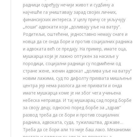
радници одређују нечији живот и судбину а
најчешће га уништавају зарад својих личних,
финансијских интереса. У целу причу се укључују
„лоши“ адвокати који „доливају уље на ватру“.
Родитељи, оштећени, једноставно немају снаге и
новца да се онда боре и против социјалних радника
и адвоката већ се предају. На пример, имате оца,
мушкарца који је лажно оптужен за насиље у
породици, социјални радници су подмићени од
стране жене, женин адвокат „долива уље на ватру“
новим лажима, суд по дифолту прихвата мишљење
центра јер нема разлога да не прихвати и онда
имате мушкарца коме је ни због чега учињена
небеска неправда. И тај мушкарац сад поред борбе
за своју децу, односно поред борбе за „здрав“
развод треба да се бори и против социјалних
радника, адвоката, суда, тужилаштва, државе…
Треба да се бори али то није баш лако. Механизми
постоје и одлични су али је до покретања