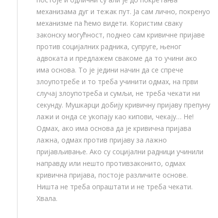
механизама дуг и тежак пут. Ја сам лично, покренуо
механизме па ћемо видети. Користим сваку
законску могућност, поднео сам кривичне пријаве
против социјалних радника, супруге, њеног
адвоката и предлажем свакоме да то учини ако
има основа. То је једини начин да се спрече
злоупотребе и то треба учинити одмах, на први
случај злоупотреба и сумљи, не треба чекати ни
секунду. Мушкарци добију кривичну пријаву препуну
лажи и онда се укопају као кипови, чекају… Не!
Одмах, ако има основа да је кривична пријава
лажна, одмах против пријаву за лажно
пријављивање. Ако су социјални радници учинили
направду или нешто противзаконито, одмах
кривична пријава, постоје различите основе.
Ништа не треба опраштати и не треба чекати.
Хвала.