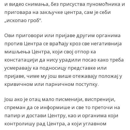
и видео снимања, без присуства пуномоћника и
приговара на закључке центра, сам је себи
„ископао гроб“.
Ови приговори или пријаве другим органима
против Центра се враћају кроз све негативнија
мишљења Центра, који свој отпор ка
констатацији да нису урадили посао како треба
усмеравају ка подносицу представке или
пријаве, чиме му још више отежавају положај у
кривичном или парничном поступку.
Још ако је отац мало писменији, виспренији,
спреман да се информише и све то преточи на
папир и достави Центру, као и органима који
контролишу рад Центра, а који углавном