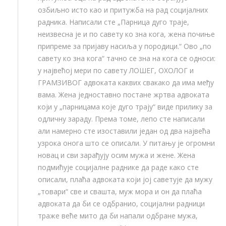
озбиљно исто као и притужба на рад социјалних
радника. Написали сте „Парница дуго траје,
неизвесна је и по савету ко зна кога, жена почиње
припреме за пријаву насиља у породици.“ Ово „по
савету ко зна кога“ тачно се зна на кога се односи:
у највећој мери по савету ЛОШЕГ, ОХОЛОГ и
ГРАМЗИВОГ адвоката каквих свакако да има међу
вама. Жена једноставно постане жртва адвоката
који у „парницама које дуго трају“ виде прилику за
одличну зараду. Према томе, лепо сте написали
али намерно сте изоставили један од два највећа
узрока онога што се описали. У питању је огромни
новац и сви зарађују осим мужа и жене. Жена
подмићује социјалне раднике да раде како сте
описали, плаћа адвоката који јој саветује да мужу
„товари“ све и свашта, муж мора и он да плаћа
адвоката да би се одбранио, социјални радници
траже веће мито да би напали одбране мужа,