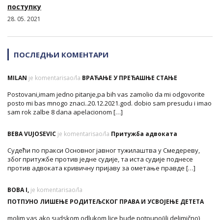
поступку
28. 05. 2021
ПОСЛЕДЊИ КОМЕНТАРИ
MILAN
je komentarisao/la
ВРАЋАЊЕ У ПРЕЂАШЊЕ СТАЊЕ
Postovani,imam jedno pitanje,pa bih vas zamolio da mi odgovorite
posto mi bas mnogo znaci..20.12.2021.god. dobio sam presudu i imao
sam rok zalbe 8 dana apelacionom […]
BEBA VUJOSEVIC
je komentarisao/la
Притужба адвоката
Судећи по пракси Основног јавног тужилаштва у Смедереву,
због притужбе против једне судије, та иста судије поднесе
против адвоката кривичну пријаву за ометање правде […]
BOBA I,
je komentarisao/la
ПОТПУНО ЛИШЕЊЕ РОДИТЕЉСКОГ ПРАВА И УСВОЈЕЊЕ ДЕТЕТА
molim vas ako sudskom odlukom lice bude potpuno(ili delimično)