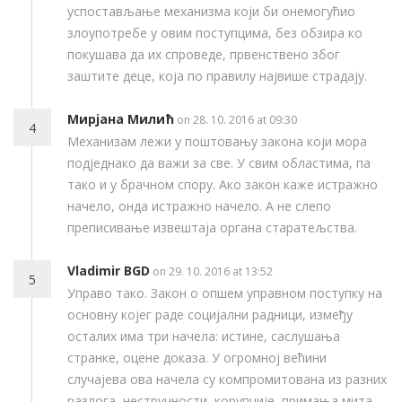
успостављање механизма који би онемогућио
злоупотребе у овим поступцима, без обзира ко
покушава да их спроведе, првенствено због
заштите деце, која по правилу највише страдају.
Мирјана Милић
on 28. 10. 2016 at 09:30
4
Механизам лежи у поштовању закона који мора
подједнако да важи за све. У свим областима, па
тако и у брачном спору. Ако закон каже истражно
начело, онда истражно начело. А не слепо
преписивање извештаја органа старатељства.
Vladimir BGD
on 29. 10. 2016 at 13:52
5
Управо тако. Закон о опшем управном поступку на
основну којег раде социјални радници, између
осталих има три начела: истине, саслушања
странке, оцене доказа. У огромној већини
случајева ова начела су компромитована из разних
разлога, нестручности, корупције, примања мита,