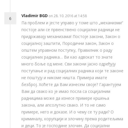
Vladimir BGD
on 28. 10. 2016 at 14:58
6
Па проблем и јесте управо у томе што „механизми“
постоје али се првенствено социјални радници не
придржавају механизама! Постоје закони, Закон о
социјалној заштити, Породични закон, Закон о
општем управном поступку, Правилник о раду
социјалних радника… Ви као адвокат то знате
много боље од мене. Сви закони јасно одређују
поступање и рад социјалних радника који те законе
не поштују и никоме ништа. Примера имате
безброј. Хоћете да Вам изнесем своје? Гарантујем
Вам да свако ко је имао посла са социјалним
радницима може да изнесе примере кршења
закона, али апсолутно свако. И то не само
примере, него и доказе. И о чему се ту ради? О
криминалу, корупцији и злочину према родитељима
и деци. То је господине злочин. Да социјални