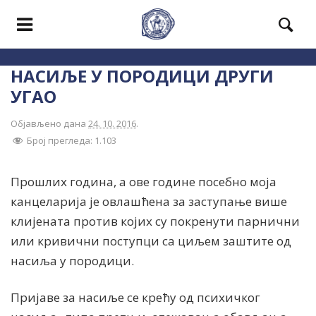
НАСИЉЕ У ПОРОДИЦИ ДРУГИ
УГАО
Објављено дана
24. 10. 2016
.
Број прегледа:
1.103
Прошлих година, а ове године посебно моја
канцеларија је овлашћена за заступање више
клијената против којих су покренути парнични
или кривични поступци са циљем заштите од
насиља у породици.
Пријаве за насиље се крећу од психичког