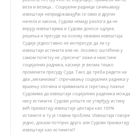
веза и везица… Социјални радници сачињавају
извештаје непридржавајући се ових и других
начела и закона, Судови немају разлога да не
верују извештајима и Судови доносе одлуке,
решења и пресуде на основу оваквих извештаја.
Судије једноставно не интересује да ли су
извештаји истинити или не. Уколико оштећени у
самом почетку не „пресече“ лажи и неистине
социјалних радника, касније је веома тешко
променити пресуду Суда. Тако да треба радити на
два „механизма“: спречавању социјалних радника у
вршењу злочина и криминала и скретању пажње
Судовима да извештаји социјалних раденика можда
нису истинити. Судови уопште не утврђују истину
већ прихватају извештаје центара као 100%
истините и ту је главни проблем. Извештаји говоре
једно, докази потпуно друго али Судови прихватају
извештаје као истините!?