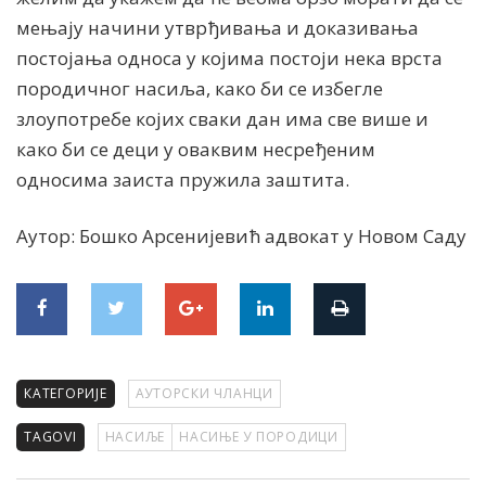
мењају начини утврђивања и доказивања
постојања односа у којима постоји нека врста
породичног насиља, како би се избегле
злоупотребе којих сваки дан има све више и
како би се деци у оваквим несређеним
односима заиста пружила заштита.
Аутор: Бошко Арсенијевић адвокат у Новом Саду
КАТЕГОРИЈЕ
АУТОРСКИ ЧЛАНЦИ
TAGOVI
НАСИЉЕ
НАСИЊЕ У ПОРОДИЦИ