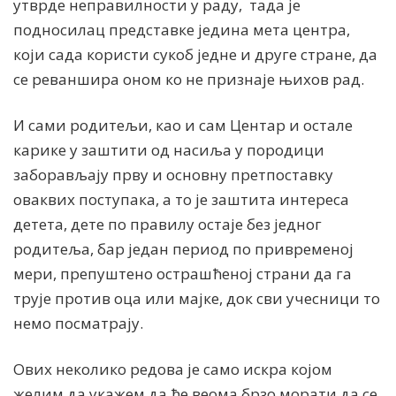
утврде неправилности у раду, тада је
подносилац представке једина мета центра,
који сада користи сукоб једне и друге стране, да
се реваншира оном ко не признаје њихов рад.
И сами родитељи, као и сам Центар и остале
карике у заштити од насиља у породици
заборављају прву и основну претпоставку
оваквих поступака, а то је заштита интереса
детета, дете по правилу остаје без једног
родитеља, бар један период по привременој
мери, препуштено острашћеној страни да га
трује против оца или мајке, док сви учесници то
немо посматрају.
Ових неколико редова је само искра којом
желим да укажем да ће веома брзо морати да се