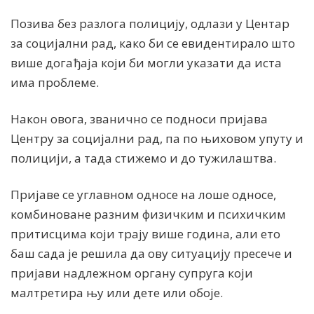
Позива без разлога полицију, одлази у Центар
за социјални рад, како би се евидентирало што
више догађаја који би могли указати да иста
има проблеме.
Након овога, званично се подноси пријава
Центру за социјални рад, па по њиховом упуту и
полицији, а тада стижемо и до тужилаштва.
Пријаве се углавном односе на лоше односе,
комбиноване разним физичким и психичким
притисцима који трају више година, али ето
баш сада је решила да ову ситуацију пресече и
пријави надлежном органу супруга који
малтретира њу или дете или обоје.