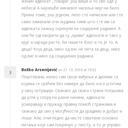
женин адвокат „товари“ још више и то све оде у
небеса! А најчешће никаквог насиља није ни било.
Према томе, још једном, лепо сте написали али сте
само замазали очи људима тиме што сте им са
адвоката пажњу скренули на социјалне раднике. А
они ће одговорити да су „криви“ адвокати и тако у
круг а зарада расте, Ви пишете блог и то је то. А
деца? Која деца, нико од вас не пита за децу, нико
од вас и нико од социјалних радника.
Boško Arsenijević
on 27. 10. 2016 at 19:32
3
Поштовани, изнео сам своје виђење и дилеме са
којима се срећем без намере да било кога штитим
у овој ситуацији. Свакако да свака страна покушава
да успе у спору на разне начине, адвокати
усмеравају и пружају правну помоћ странкама и
свакако да смо у могућности да урадимо и добро и
лоше. Али, очигледно да нисте схватили основно
питање које сам покренуо у тексту, а то је управо