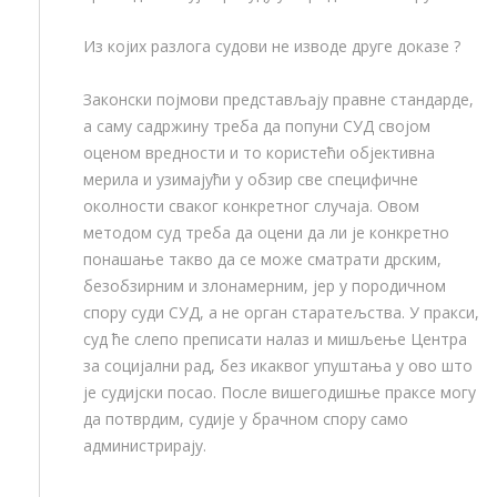
Из којих разлога судови не изводе друге доказе ?
Законски појмови представљају правне стандарде,
а саму садржину треба да попуни СУД својом
оценом вредности и то користећи објективна
мерила и узимајући у обзир све специфичне
околности сваког конкретног случаја. Овом
методом суд треба да оцени да ли је конкретно
понашање такво да се може сматрати дрским,
безобзирним и злонамерним, јер у породичном
спору суди СУД, а не орган старатељства. У пракси,
суд ће слепо преписати налаз и мишљење Центра
за социјални рад, без икаквог упуштања у ово што
је судијски посао. После вишегодишње праксе могу
да потврдим, судије у брачном спору само
администрирају.