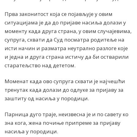
Прва законитост која се појављује у овим
ситуацијама је да до пријаве насиља долази у
моменту када друга страна, у овим случајевима,
супруга, схвати да Суд посматра родитеље на
исти начин и разматра неутрално разлоге које
и једна и друга страна истичу да би остварили
старатељство над дететом.
Моменат када ово супруга схвати је најчешћи
тренутак када долази до одлуке за пријаву за
заштиту од насиља у породици.
Парница дуго траје, неизвесна је и по савету ко
зна кога, жена почиње припреме за пријаву
насиља у породици.