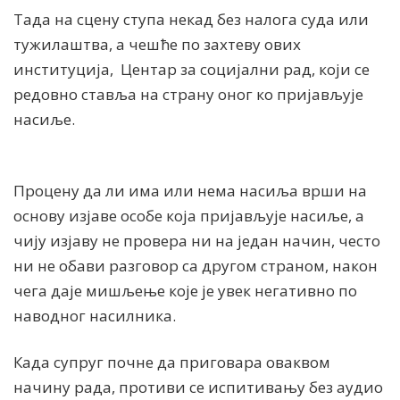
Тада на сцену ступа некад без налога суда или
тужилаштва, а чешће по захтеву ових
институција,
Центар за социјални рад, који се
редовно ставља на страну оног ко пријављује
насиље.
Процену да ли има или нема насиља врши на
основу изјаве особе која пријављује насиље, а
чију изјаву не провера ни на један начин, често
ни не обави разговор са другом страном, након
чега даје мишљење које је увек негативно по
наводног насилника.
Када супруг почне да приговара оваквом
начину рада, противи се испитивању без аудио