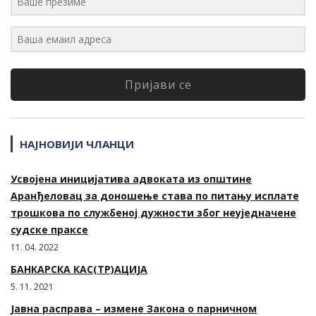
Пријави се
НАЈНОВИЈИ ЧЛАНЦИ
Усвојена иницијатива адвоката из општине
Аранђеловац за доношење става по питању исплате
трошкова по службеној дужности због неуједначене
судске праксе
11. 04. 2022
БАНКАРСКА КАС(ТР)АЦИЈА
5. 11. 2021
Јавна расправа – измене Закона о парничном