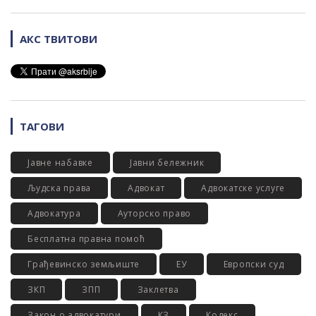
АКС ТВИТОВИ
ТАГОВИ
Јавне набавке
Јавни бележник
Људска права
Адвокат
Адвокатске услуге
Адвокатура
Ауторско право
Бесплатна правна помоћ
Грађевинско земљиште
ЕУ
Европски суд
ЗКП
ЗПП
Заклетва
Закон о адвокатури
КЗ
Кодекс