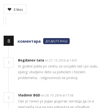
3
likes
8
коментара
ДОДАЈТЕ ВАШ
Bogdanov tata
on 27. 10. 2016 at 14:01
1
tri godine pakla po centru za socijalni rad i po sudu…
epilog: otudjeno dete sa psihickim i fizickim
problemima… odgovornost ne postoji.
Vladimir BGD
on 26. 10. 2016 at 17:58
2
Све је тачно уз један додатак: изгледа да се и
притужба оца на рад адвоката не обрађује