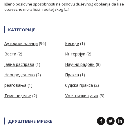
lišeno poslovne sposobnosti na osnovu duševnog oboljenja da li se
obavezno mora lišiti i roditeljskog […]
КАТЕГОРИЈЕ
Ауторски чланци
(96)
Беседе
(1)
Вести
(2)
Интервјуи
(2)
Јавна расправа
(1)
Научни радови
(8)
Неопредељено
(2)
Пракса
(1)
реаговања
(1)
Судска пракса
(2)
Теме недеље
(2)
Уметнички кутак
(3)
ДРУШТВЕНЕ МРЕЖЕ