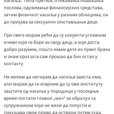
насиља, типа претњи, отежавања обављања
послова, одузимање финансијских средстава,
затим физичког насиља у разним облицима, па
до пријава за сексуално злостављање деце.
Пре свега морам рећи да су клијенти углавном
очеви који се боре за своју децу, а које доста
добро разумем, пошто имам дете из првог брака
и знам кроз шта сам прошао да бих остао у
контакту.
Не желим да негирам да насиља заиста има,
али морам да се осврнем да су ови институту
заштите од насиља у породици у последње
време постали главни „мач“ за обрачун са
супружником који не жели да попусти и
покушава своје право да оствари путем суда.