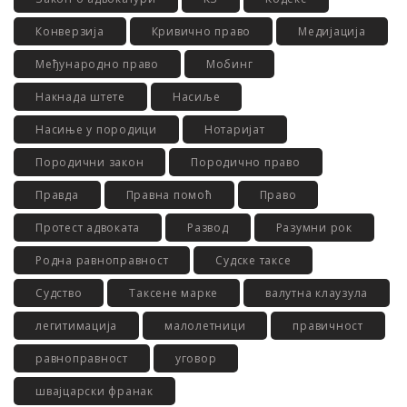
Конверзија
Кривично право
Медијација
Међународно право
Мобинг
Накнада штете
Насиље
Насиње у породици
Нотаријат
Породични закон
Породично право
Правда
Правна помоћ
Право
Протест адвоката
Развод
Разумни рок
Родна равноправност
Судске таксе
Судство
Таксене марке
валутна клаузула
легитимација
малолетници
правичност
равноправност
уговор
швајцарски франак