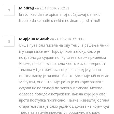
Miodrag
on 26. 10. 2016 at 02:33
7
bravo, kao da ste opisali moj slučaj..ovaj članak bi
trebalo da se nađe u nekim novinama pod hitno!!
Мирјана Милић
on 24. 10. 2016 at 13:12
8
Више пута сам писала на ову тему, а решење лежи
и у сада важећем Породичном закону, само је
потребно да судови почну са његовом применом.
Наиме, површност, а врло често и злонамерност
тимова у Центрима за социјални рад је управо
оваква какву је адвокат Бошко Арсенијевић описао.
Међутим, оно што није јасно је из којих разлога
судови не поступају по закону у смислу њихове
обавезе поводом истражног начела које је у овој
врсти поступка прописано. Наиме, извештај органа
старатељства је само један од доказа на којем суд
треба да заснује пресуду у породичном спору.