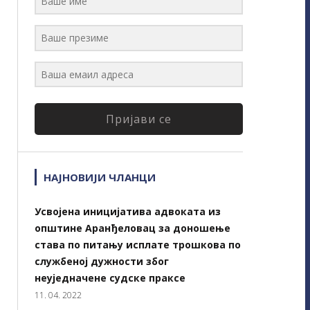
Пријави се
НАЈНОВИЈИ ЧЛАНЦИ
Усвојена иницијатива адвоката из
општине Аранђеловац за доношење
става по питању исплате трошкова по
службеној дужности због
неуједначене судске праксе
11. 04. 2022