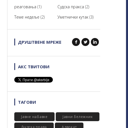
реаговања
(1)
Судска пракса
(2)
Теме недеље
(2)
Уметнички кутак
(3)
ДРУШТВЕНЕ МРЕЖЕ
АКС ТВИТОВИ
ТАГОВИ
Јавне набавке
Јавни бележник
Људска права
Адвокат