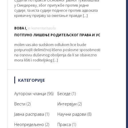
Судећи по пракси Основног јавног тужилаштва
у Смедереву, због притужбе против једне
судије, та иста судије поднесе против адвоката
кривичну пријаву за ометање правде […]
BOBA I,
je komentarisao/la
ПОТПУНО ЛИШЕЊЕ РОДИТЕЉСКОГ ПРАВА И УСВОЈЕЊЕ ДЕТЕТ
molim vas ako sudskom odlukom lice bude
potpuno(ili delimično) lišeno poslovne sposobnosti
na osnovu duševnog oboljenja da li se obavezno
mora lišiti i roditeljskog […]
КАТЕГОРИЈЕ
Ауторски чланци
(96)
Беседе
(1)
Вести
(2)
Интервјуи
(2)
Јавна расправа
(1)
Научни радови
(8)
Неопредељено
(2)
Пракса
(1)