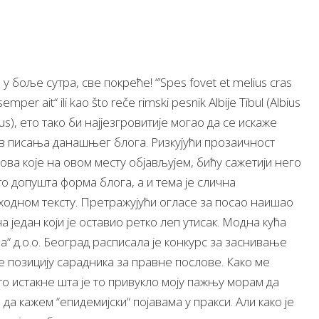
у боље сутра, све покреће! “’Spes fovet et melius cras
semper ait“ ili kao što reče rimski pesnik Albije Tibul (Albius
lus), ето тако би најјезгровитије могао да се искаже
в писања данашњег блога. Ризкујући прозаичност
това које на овом месту објављујем, бићу сажетији него
то допушта форма блога, а и тема је слична
ходном тексту. Претражујући огласе за посао наишао
а један који је оставио ретко леп утисак. Модна кућа
а“ д.о.о. Београд расписала је конкурс за заснивање
 позицију сарадника за правне послове. Како ме
о истакне шта је то привукло моју пажњу морам да
да кажем “епидемијски“ појавама у пракси. Али како је