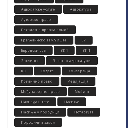
Адвокатске услуге
Адвокатура
Ауторско право
Бесплатна правна помоћ
Грађевинско земљиште
ЕУ
Европски суд
ЗКП
ЗПП
Заклетва
Закон о адвокатури
КЗ
Кодекс
Конверзија
Кривично право
Медијација
Међународно право
Мобинг
Накнада штете
Насиље
Насиње у породици
Нотаријат
Породични закон