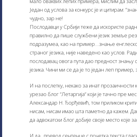
мало оваквих лепих примера, мислим да заслу
Један од услова за конкурс је и цитирам: “зн
чудно, зар не!
Послодавци у Србији теже да искористе радни
правилно да пише службени језик земље рези
подразумеа, као на пример….знање енглеско
страног језика, није наведено као услов. Рад
послодавац овога пута дао предност знању ср
језика. Чини ми се да је то један леп пример,
И на послетку, некако за инат прозаичности к
урезао блог “Летаргија“ који је тачно пре ме
Александар Н. Ђорђевић, том приликом крити
нисам, нисам имао шта паметно да кажем. Да
да адвокатски блог добије своје место које за
И да…превод сентенце с почетка текста гласи