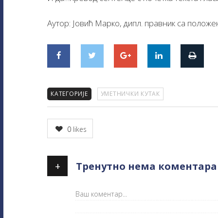
Аутор: Јовић Марко, дипл. правник са полож
КАТЕГОРИЈЕ
УМЕТНИЧКИ КУТАК
0
likes
+
Тренутно нема коментара