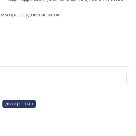
еним правосудним испитом
ДОДАЈТЕ ВАШ