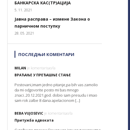
БАНКАРСКА КАС(ТР)АЦИЈА
5. 11. 2021
Јавна расправа – измене Закона о
парничном поступку
28. 05. 2021
ПОСЛЕДЊИ КОМЕНТАРИ
MILAN
je komentarisao/la
ВРАЋАЊЕ У ПРЕЂАШЊЕ СТАЊЕ
Postovani,imam jedno pitanje,pa bih vas zamolio
da mi odgovorite posto mi bas mnogo
znaci..20.12.2021.god. dobio sam presudu i imao
sam rok zalbe 8 dana apelacionom […]
BEBA VUJOSEVIC
je komentarisao/la
Притужба адвоката