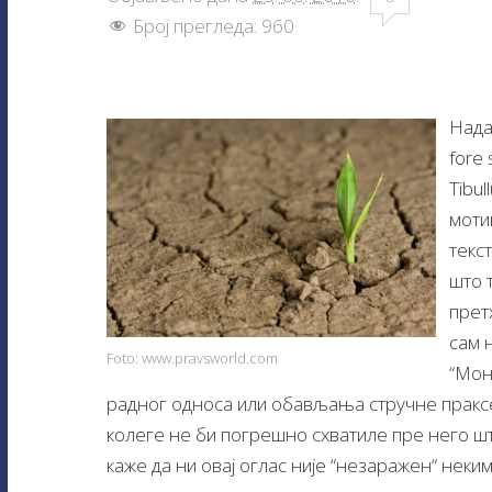
Број прегледа:
960
Нада 
fore 
Tibul
моти
текс
што 
прет
сам н
Foto: www.pravsworld.com
“Мон
радног односа или обављања стручне праксе
колеге не би погрешно схватиле пре него шт
каже да ни овај оглас није “незаражен“ неким 