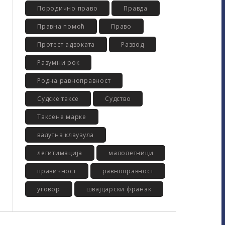
Породично право
Правда
Правна помоћ
Право
Протест адвоката
Развод
Разумни рок
Родна равноправност
Судске таксе
Судство
Таксене марке
валутна клаузула
легитимација
малолетници
правичност
равноправност
уговор
швајцарски франак