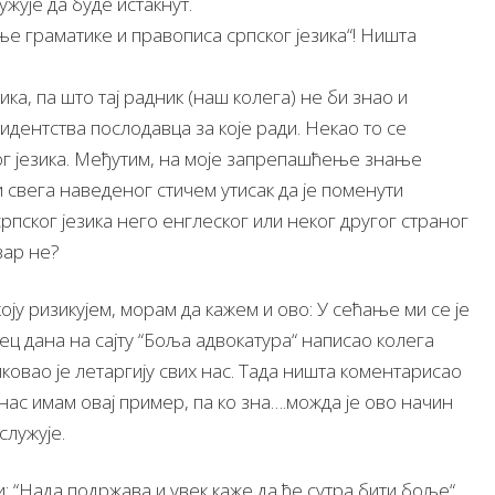
жује да буде истакнут.
ање граматике и правописа српског језика“! Ништа
ка, па што тај радник (наш колега) не би знао и
дентства послодавца за које ради. Некао то се
г језика. Међутим, на моје запрепашћење знање
и свега наведеног стичем утисак да је поменути
пског језика него енглеског или неког другог страног
 зар не?
оју ризикујем, морам да кажем и ово: У сећање ми се је
сец дана на сајту “Боља адвокатура“ написао колега
ковао је летаргију свих нас. Тада ништа коментарисао
нас имам овај пример, па ко зна….можда је ово начин
служује.
: “Нада подржава и увек каже да ће сутра бити боље“