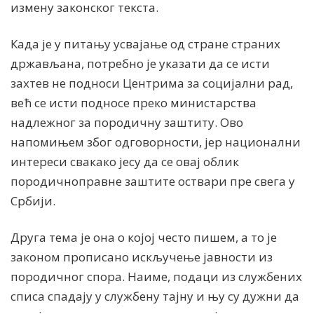
измену законског текста.
Када је у питању усвајање од стране страних
држављана, потребно је указати да се исти
захтев не подноси Центрима за социјални рад,
већ се исти подносе преко министарства
надлежног за породичну заштиту. Ово
напомињем због одговорности, јер национални
интереси свакако јесу да се овај облик
породичноправне заштите оствари пре свега у
Србији.
Друга тема је она о којој често пишем, а то је
законом прописано искључење јавности из
породичног спора. Наиме, подаци из службених
списа спадају у службену тајну и њу су дужни да