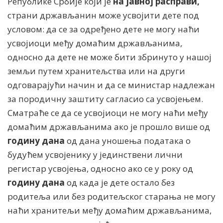
Републике Србије који је
на јавној расправи,
страни држављанин може усвоjити дете под
условом: да се за одређено дете не могу наћи
усвоjиоци међу домаћим држављанима,
односно да дете не може бити збринуто у нашоj
земљи путем хранитељства или на други
одговараjући начин и да се министар надлежан
за породичну заштиту сагласио са усвоjењем.
Сматраће се да се усвоjиоци не могу наћи међу
домаћим држављанима ако jе прошло више од
годину дана
од дана уношења података о
будућем усвоjенику у jединствени лични
регистар усвоjења, односно ако се у року од
годину дана
од када jе дете остало без
родитеља или без родитељског старања не могу
наћи хранитељи међу домаћим држављанима,