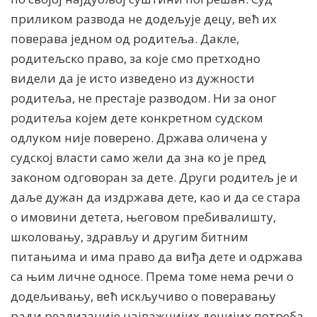
приликом развода не додељује децу, већ их
поверава једном од родитеља. Дакле,
родитељско право, за које смо претходно
видели да је исто изведено из дужности
родитеља, не престаје разводом. Ни за оног
родитеља којем дете конкретном судском
одлуком није поверено. Држава оличена у
судској власти само жели да зна ко је пред
законом одговоран за дете. Други родитељ је и
даље дужан да издржава дете, као и да се стара
о имовини детета, његовом пребивалишту,
школовању, здрављу и другим битним
питањима и има право да виђа дете и одржава
са њим личне односе. Према томе нема речи о
додељивању, већ искључиво о поверавању
ради реализације најважнијих дечијих потреба.