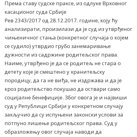
Према ставу судске праксе, из одлуке Врховног
касационог суда Србије
Рев 2343/2017 од 28.12.2017. године, коју ћу
анализирати, произилази да је суд из утврђеног
чињеничног стања (конкретног случаја о којем
се судило) утврдио грубо занемаривање
дужности из садржине родитељског права.
Наиме, утврђено је да се родитељ не стара о
детету које је смештено у хранитељску
породицу, да га не виђа, не издржава и да је
кроз родитељство покушао да оствари само
социјалне бенефиције. Због овога је и највиши
суд у Републици Србији у конкретном случају
закључио да су испуњени законски услови за
потпуно лишење родитељског права. Суд у
образложењу овог случаја наводи да