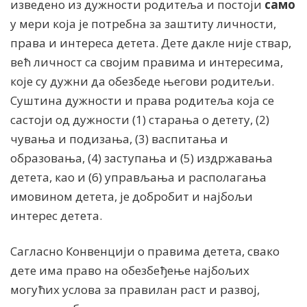
изведено из дужности родитеља и постоји
само
у мери која је потребна за заштиту личности,
права и интереса детета. Дете дакле није ствар,
већ личност са својим правима и интересима,
које су дужни да обезбеде његови родитељи.
Суштина дужности и права родитеља која се
састоји од дужности (1) старања о детету, (2)
чувања и подизања, (3) васпитања и
образовања, (4) заступања и (5) издржавања
детета, као и (6) управљања и располагања
имовином детета, је добробит и најбољи
интерес детета.
Сагласно Конвенцији о правима детета, свако
дете има право на обезбеђење најбољих
могућих услова за правилан раст и развој,