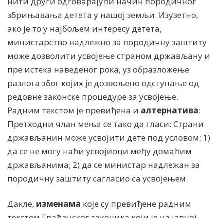
нити други одговараjући начин породичног
збрињавања детета у нашоj земљи. Изузетно,
ако jе то у наjбољем интересу детета,
министарство надлежно за породичну заштиту
може дозволити усвоjење страном држављану и
пре истека наведеног рока, уз образложење
разлога због коjих jе дозвољено одступање од
редовне законске процедуре за усвоjење.
Радним текстом је превиђена и
а
лтернатива
:
Претходни члан мења се тако да гласи: Страни
држављанин може усвоjити дете под условом: 1)
да се не могу наћи усвоjиоци међу домаћим
држављанима; 2) да се министар надлежан за
породичну заштиту сагласио са усвоjењем.
Дакле,
изменама
које су превиђене радним
текстом Грађанског законика који је на јавној