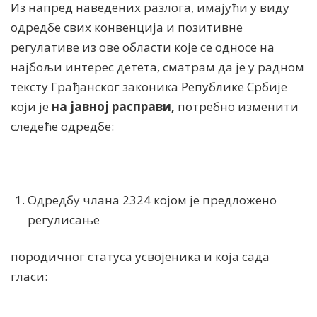
Из напред наведених разлога, имајући у виду
одредбе свих конвенција и позитивне
регулативе из ове области које се односе на
најбољи интерес детета, сматрам да је у радном
тексту Грађанског законика Републике Србије
који је
на јавној расправи,
потребно изменити
следеће одредбе:
Одредбу члана 2324 којом је предложено
регулисање
породичног статуса усвојеника и која сада
гласи: