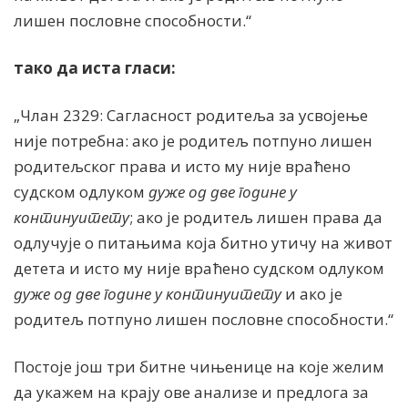
лишен пословне способности.“
тако да иста гласи:
„Члан 2329: Сагласност родитеља за усвоjење
ниjе потребна: ако jе родитељ потпуно лишен
родитељског права и исто му није враћено
судском одлуком
дуже од две године у
континуитету
; ако jе родитељ лишен права да
одлучуjе о питањима коjа битно утичу на живот
детета и исто му није враћено судском одлуком
дуже од две године у континуитету
и ако jе
родитељ потпуно лишен пословне способности.“
Постоје још три битне чињенице на које желим
да укажем на крају ове анализе и предлога за