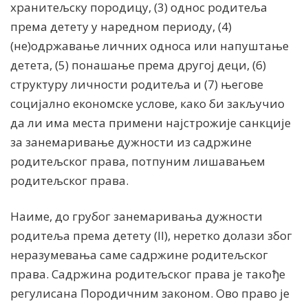
хранитељску породицу, (3) однос родитеља
према детету у наредном периоду, (4)
(не)одржавање личних односа или напуштање
детета, (5) понашање према другој деци, (6)
структуру личности родитеља и (7) његове
социјално економске услове, како би закључио
да ли има места примени најстрожије санкције
за занемаривање дужности из садржине
родитељског права, потпуним лишавањем
родитељског права.
Нaиме, до грубог занемаривања дужности
родитеља према детету (II), неретко долази због
неразумевања саме садржине родитељског
права. Садржина родитељског права је такође
регулисана Породичним законом. Ово право је