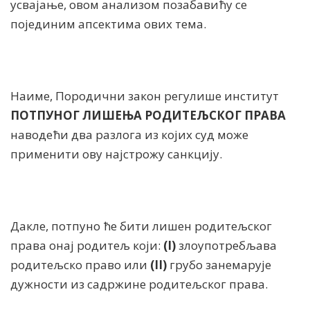
усвајање, овом анализом позабавићу се
појединим апсектима ових тема.
Наиме, Породични закон регулише институт
ПОТПУНОГ ЛИШЕЊА РОДИТЕЉСКОГ ПРАВА
наводећи два разлога из којих суд може
применити ову најстрожу санкцију.
Дакле, потпуно ће бити лишен родитељског
права онај родитељ који:
(I)
злоупотребљава
родитељско право или
(II)
грубо занемарује
дужности из садржине родитељског права.