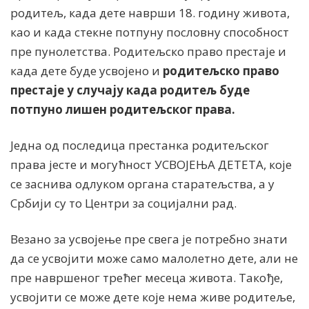
родитељ, када дете наврши 18. годину живота,
као и када стекне потпуну пословну способност
пре пунолетства. Родитељско право престаје и
када дете буде усвојено и
родитељско право
престаје у случају
када родитељ буде
потпуно лишен родитељског права
.
Једна од последица престанка родитељског
права јесте и могућност УСВОЈЕЊА ДЕТЕТА, које
се заснива одлуком органа старатељства, а у
Србији су то Центри за социјални рад.
Везано за усвојење пре свега је потребно знати
да се усвојити може само малолетно дете, али не
пре навршеног трећег месеца живота. Такође,
усвојити се може дете које нема живе родитеље,