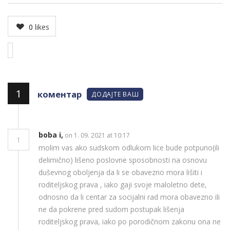
0
likes
1
коментар
ДОДАЈТЕ ВАШ
boba i,
on 1. 09. 2021 at 10:17
1
molim vas ako sudskom odlukom lice bude potpuno(ili
delimično) lišeno poslovne sposobnosti na osnovu
duševnog oboljenja da li se obavezno mora lišiti i
roditeljskog prava , iako gaji svoje maloletno dete,
odnosno da li centar za socijalni rad mora obavezno ili
ne da pokrene pred sudom postupak lišenja
roditeljskog prava, iako po porodičnom zakonu ona ne