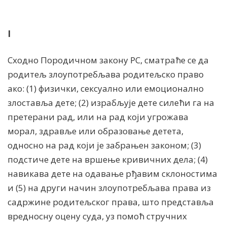
I
Сходно Породичном закону РС, сматраће се да
родитељ злоупотребљава родитељско право
ако: (1) физички, сексуално или емоционално
злоставља дете; (2) израбљује дете силећи га на
претерани рад, или на рад који угрожава
морал, здравље или образовање детета,
односно на рад који је забрањен законом; (3)
подстиче дете на вршење кривичних дела; (4)
навикава дете на одавање рђавим склоностима
и (5) на други начин злоупотребљава права из
садржине родитељског права, што представља
вредносну оцену суда, уз помоћ стручних