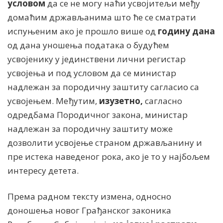
условом
да се не могу наћи усвојитељи међу
домаћим држављанима што ће се сматрати
испуњеним ако је прошло више од
годину дана
од дана уношења података о будућем
усвојенику у јединствени лични регистар
усвојења и под условом да се министар
надлежан за породичну заштиту сагласио са
усвојењем. Међутим,
изузетно,
сагласно
одредбама Породичног закона, министар
надлежан за породичну заштиту може
дозволити усвојење страном држављанину и
пре истека наведеног рока, ако је то у најбољем
интересу детета.
Према радном тексту измена, односно
доношења новог Грађанског законика