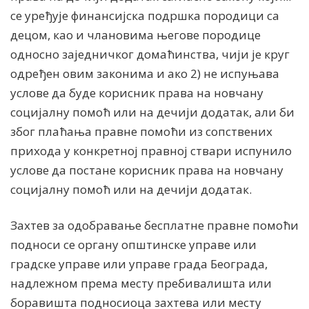
се уређује финансијска подршка породици са
децом, као и члановима његове породице
односно заједничког домаћинства, чији је круг
одређен овим законима и ако 2) не испуњава
услове да буде корисник права на новчану
социјалну помоћ или на дечији додатак, али би
због плаћања правне помоћи из сопствених
прихода у конкретној правној ствари испунило
услове да постане корисник права на новчану
социјалну помоћ или на дечији додатак.
Захтев за одобравање бесплатне правне помоћи
подноси се органу општинске управе или
градске управе или управе града Београда,
надлежном према месту пребивалишта или
боравишта подносиоца захтева или месту