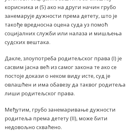
корисника и (5) ако на други начин грубо
занемарује дужности према детету, што је
такође вредносна оцена суда уз помоћ
социјалних служби или налаза и мишљења
судских вештака.
Дакле, злоупотреба родитељског права (I) је
сасвим јасна већ из самог закона те ако се
постоје докази о неком виду исте, суд је
овлашћен и има обавезу да таквог родитеља
лиши родитељског права.
Међутим, грубо занемаривање дужности
родитеља према детету (II), може бити
недовољно схваћено.