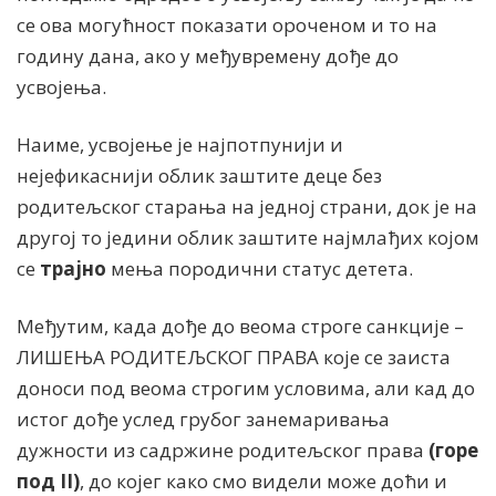
се ова могућност показати ороченом и то на
годину дана, ако у међувремену дође до
усвојења.
Наиме, усвојење је најпотпунији и
нејефикаснији облик заштите деце без
родитељског старања на једној страни, док је на
другој то једини облик заштите најмлађих којом
се
трајно
мења породични статус детета.
Међутим, када дође до веома строге санкције –
ЛИШЕЊА РОДИТЕЉСКОГ ПРАВА које се заиста
доноси под веома строгим условима, али кад до
истог дође услед грубог занемаривања
дужности из садржине родитељског права
(горе
под II)
, до којег како смо видели може доћи и