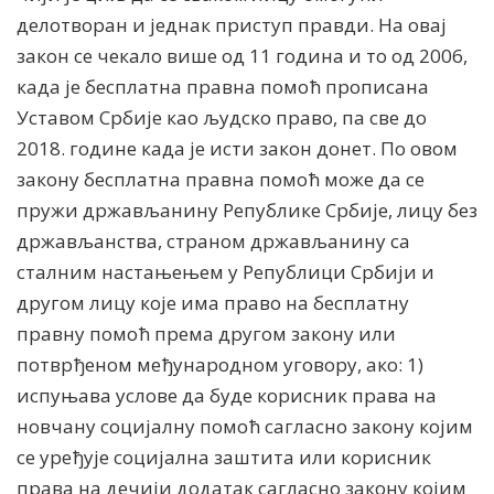
делотворан и једнак приступ правди. На овај
закон се чекало више од 11 година и то од 2006,
када је бесплатна правна помоћ прописана
Уставом Србије као људско право, па све до
2018. године када је исти закон донет. По овом
закону бесплатна правна помоћ може да се
пружи држављанину Републике Србије, лицу без
држављанства, страном држављанину са
сталним настањењем у Републици Србији и
другом лицу које има право на бесплатну
правну помоћ према другом закону или
потврђеном међународном уговору, ако: 1)
испуњава услове да буде корисник права на
новчану социјалну помоћ сагласно закону којим
се уређује социјална заштита или корисник
права на дечији додатак сагласно закону којим