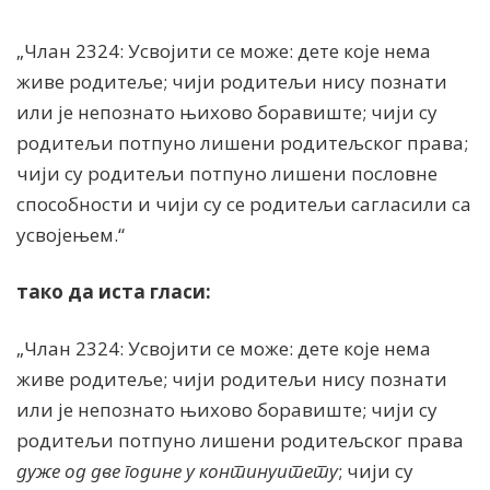
„Члан 2324: Усвоjити се може: дете коjе нема
живе родитеље; чиjи родитељи нису познати
или jе непознато њихово боравиште; чиjи су
родитељи потпуно лишени родитељског права;
чиjи су родитељи потпуно лишени пословне
способности и чиjи су се родитељи сагласили са
усвоjењем.“
тако да иста гласи:
„Члан 2324: Усвоjити се може: дете коjе нема
живе родитеље; чиjи родитељи нису познати
или jе непознато њихово боравиште; чиjи су
родитељи потпуно лишени родитељског права
дуже од две године у континуитету
; чиjи су