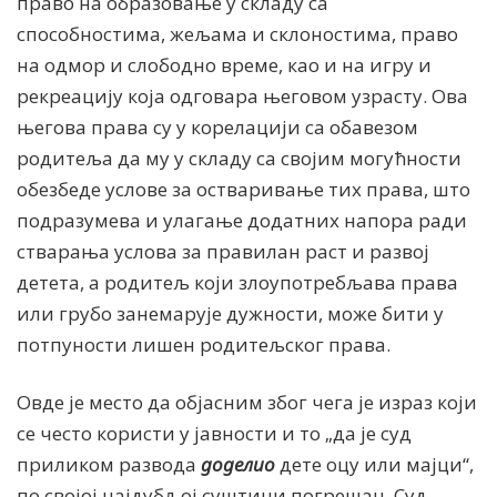
право на образовање у складу са
способностима, жељама и склоностима, право
на одмор и слободно време, као и на игру и
рекреацију која одговара његовом узрасту. Ова
његова права су у корелацији са обавезом
родитеља да му у складу са својим могућности
обезбеде услове за остваривање тих права, што
подразумева и улагање додатних напора ради
стварања услова за правилан раст и развој
детета, а родитељ који злоупотребљава права
или грубо занемарује дужности, може бити у
потпуности лишен родитељског права.
Овде је место да објасним због чега је израз који
се често користи у јавности и то „да је суд
приликом развода
доделио
дете оцу или мајци“,
по својој најдубљој суштини погрешан. Суд