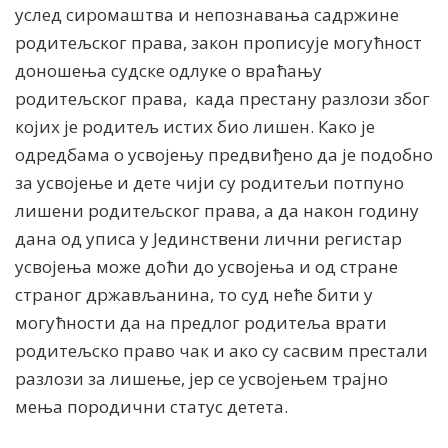
услед сиромаштва и непознавања садржине
родитељског права, закон прописује могућност
доношења судске одлуке о враћању
родитељског права, када престану разлози због
којих је родитељ истих био лишен. Како је
одредбама о усвојењу предвиђено да је подобно
за усвојење и дете чиjи су родитељи потпуно
лишени родитељског права, а да након годину
дана од уписа у Јединствени лични регистар
усвојења може доћи до усвојења и од стране
страног држављанина, то суд неће бити у
могућности да на предлог родитеља врати
родитељско право чак и ако су сасвим престали
разлози за лишење, јер се усвојењем трајно
мења породични статус детета.