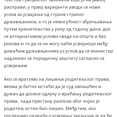
расправи, у првој варијанти уводи се нови
услов за усвајање од стране страног
држављанина, а то је немогућност збрињавања
путем хранитељства у року од годину дана, док
се алтернативом услови своде на опште и без
рокова и то да се не могу наћи усвоjиоци међу
домаћим држављанима уз услов да се министар
надлежан за породичну заштиту сагласио са
усвоjењем.
Ако се вратимо на лишење родитељског права,
веома је битно истаћи да је суд овлашћен и
дужан да донесе одлуку о враћању родитељског
права, када престану разлози због којих је
родитељ истих био лишен. Међутим, ако
погледамо одредбе о усвојењу закључак је да ће