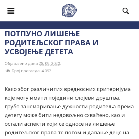
ПОТПУНО ЛИШЕЊЕ
РОДИТЕЉСКОГ ПРАВА И
УСВОЈЕЊЕ ДЕТЕТА
Објављено дана
28. 09. 2020
.
Број прегледа:
4.092
Како због различитих вредносних критеријума
које могу имати поједини слојеви друштва,
грубо занемаривање дужности родитеља према
детету може бити недовољно схваћено, као и
остали аспекти који се односе на лишење
родитељског права те потом и давање деце на