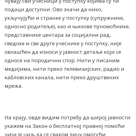
чувају сви учесници у поступку којима су ти
подаци доступни. Ово значи да нико,
укључујући и странке у поступку (супружнике,
односно родитеље), као и њихове пуномоћнике,
представнике центара за социјални рад,
сведоке и све друге учеснике у поступку, није
овлашћен да износи у јавност детаље који се
односе на породични спор. Нити у писаним
медијима, нити преко телевизијских, радио и
кабловских канала, нити преко друштвених
мрежа.
На крају, овде видим потребу да широј јавности
укажем на Закон о бесплатној правној помоћи
чији је циљ да се сваком лицу омогући