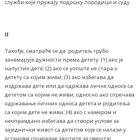
служби које пружају подршку породици и суду.
II
Такође, сматраће се да родитељ грубо
занемарује дужности према детету: (1) ако је
напустио дете; (2) ако се уопште не стара о
детету са којим живи; (3) ако избегава да
издржава дете или да одржава личне односе са
дететом са којим не живи, односно ако спречава
одржавање личних односа детета и родитеља
са којим дете не живи; (4) ако с намером и
неоправдано избегава да створи услове за
заједнички живот са дететом које се налази у
установи социјалне заштите за смештај