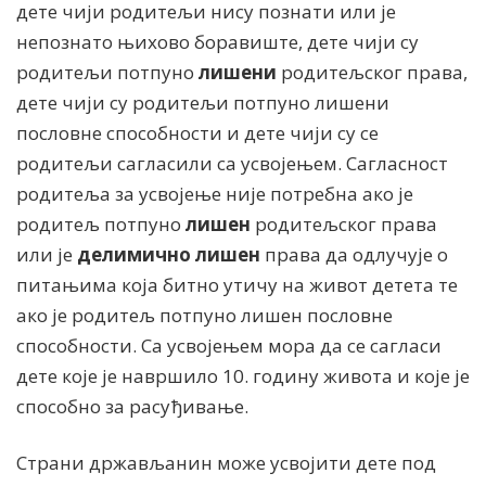
дете чији родитељи нису познати или је
непознато њихово боравиште, дете чији су
родитељи потпуно
лишени
родитељског права,
дете чији су родитељи потпуно лишени
пословне способности и дете чији су се
родитељи сагласили са усвојењем. Сагласност
родитеља за усвојење није потребна ако је
родитељ потпуно
лишен
родитељског права
или је
делимично
лишен
права да одлучује о
питањима која битно утичу на живот детета те
ако је родитељ потпуно лишен пословне
способности. Са усвојењем мора да се сагласи
дете које је навршило 10. годину живота и које је
способно за расуђивање.
Страни држављанин може усвојити дете под