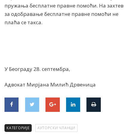
пружања бесплатне правне помоћи. На захтев
за одобравање бесплатне правне помоћи не
плаћа се такса.
У Београду 28. септембра,
Адвокат Мирјана Милић Дрвеница
КАТЕГОРИЈЕ
АУТОРСКИ ЧЛАНЦИ