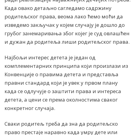
Када овако детаљно сагледамо садржину
родитељског права, веома лако ћемо моћи да
изведемо закључак у којем случају је дошло до
грубог занемаривања због којег је суд овлашћен
и дужан да родитеља лиши родитељског права.
Најбољи интерес детета је један од
комплементарних принципа који произлази из
Конвенције о правима детета и представља
правни стандард који је увек у првом плану
када се одлучује о заштити права и интереса
детета, а цени се према околностима сваког
конкретног случаја.
Сваки родитељ треба да зна да родитељско
право престаје наравно када умру дете или