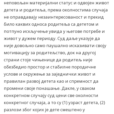
неповољан материјални статус и одвојен живот
детета и родитеља, према околностима случаја
не оправдавају незаинтересованост и прекид
било каквих односа родитеља са дететом и
потпуно искључење увида у његове потребе и
живот у дужем периоду. Суд даље указује да
није довољно само паушално исказивати своју
мотивацију за родитељство, док на другој
страни стоје чињенице да родитељ није
обезбедио простор и стабилне породичне
услове и окружење за заједнички живот и
правилан развој детета као и спремност да
промени своје понашање. Дакле, у сваком
конкретном случају суд цени све околности
конкретног случаја, а то су (1) узраст детета, (2)
разлози због којих је дете смештено у