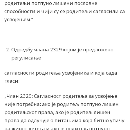
родитељи потпуно лишени пословне
способности и чиjи су се родитељи сагласили са
усвоjењем.“
Одредбу члана 2329 којом је предложено
регулисање
сагласности родитеља усвојеника и која сада
гласи:
„Члан 2329: Сагласност родитеља за усвоjење
ниjе потребна: ако jе родитељ потпуно лишен
родитељског права, ако jе родитељ лишен
права да одлучуjе о питањима коjа битно утичу
на живот детета и ако jе родитељ потпуно