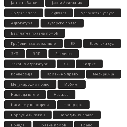
Јавне набавке
Јавни бележник
Људска права
Адвокат
Адвокатске услуге
Адвокатура
Ауторско право
Бесплатна правна помоћ
Грађевинско земљиште
ЕУ
Европски суд
ЗКП
ЗПП
Заклетва
Закон о адвокатури
КЗ
Кодекс
Конверзија
Кривично право
Медијација
Међународно право
Мобинг
Накнада штете
Насиље
Насиње у породици
Нотаријат
Породични закон
Породично право
Правда
Правна помоћ
Право