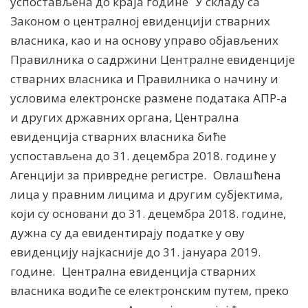
успостављена до краја године У складу са
Законом о централној евиденцији стварних
власника, као и на основу управо објављених
Правилника о садржини Централне евиденције
стварних власника и Правилника о начину и
условима електронске размене података АПР-а
и других државних органа, Централна
евиденција стварних власника биће
успостављена до 31. децембра 2018. године у
Агенцији за привредне регистре. Овлашћена
лица у правним лицима и другим субјектима,
који су основани до 31. децембра 2018. године,
дужна су да евидентирају податке у ову
евиденцију најкасније до 31. јануара 2019.
године. Централна евиденција стварних
власника водиће се електронским путем, преко