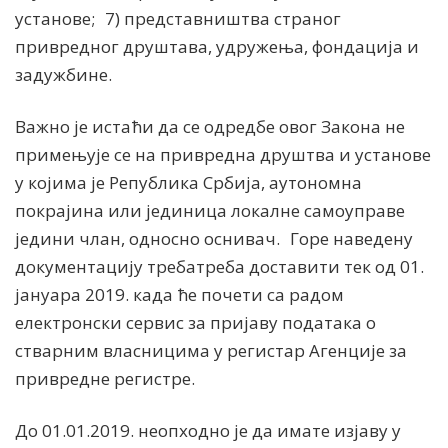
установе; 7) представништва страног
привредног друштава, удружења, фондација и
задужбине.
Важно је истаћи да се одредбе овог Закона не
примењује се на привредна друштва и установе
у којима је Република Србија, аутономна
покрајина или јединица локалне самоуправе
једини члан, односно оснивач. Горе наведену
документацију требатреба доставити тек од 01.
јануара 2019. када ће почети са радом
електронски сервис за пријаву података о
стварним власницима у регистар Агенције за
привредне регистре.
До 01.01.2019. неопходно је да имате изјаву у