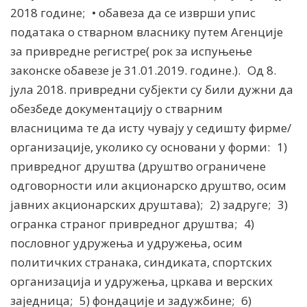
2018 године; • обавеза да се изврши упис
података о стварном власнику путем Агенције
за привредне регистре( рок за испуњење
законске обавезе је 31.01.2019. године.). Од 8.
јула 2018. привредни субјекти су били дужни да
обезбеде документацију о стварним
власницима те да исту чувају у седишту фирме/
организације, уколико су основани у форми: 1)
привредног друштва (друштво ограничене
одговорности или акционарско друштво, осим
јавних акционарских друштава); 2) задруге; 3)
огранка страног привредног друштва; 4)
пословног удружења и удружења, осим
политичких странака, синдиката, спортских
организација и удружења, цркава и верских
заједница; 5) фондације и задужбине; 6)