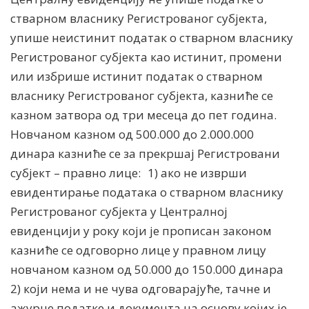
стварном власнику Регистрованог субјекта,
упише неистинит податак о стварном власнику
Регистрованог субјекта као истинит, промени
или избрише истинит податак о стварном
власнику Регистрованог субјекта, казниће се
казном затвора од три месеца до пет година.
Новчаном казном од 500.000 до 2.000.000
динара казниће се за прекршај Регистровани
субјект – правно лице: 1) ако не изврши
евидентирање података о стварном власнику
Регистрованог субјекта у Централној
евиденцији у року који је прописан законом
казниће се одговорно лице у правном лицу
новчаном казном од 50.000 до 150.000 динара
2) који нема и не чува одговарајуће, тачне и
ажурне податке и документа на основу којих је