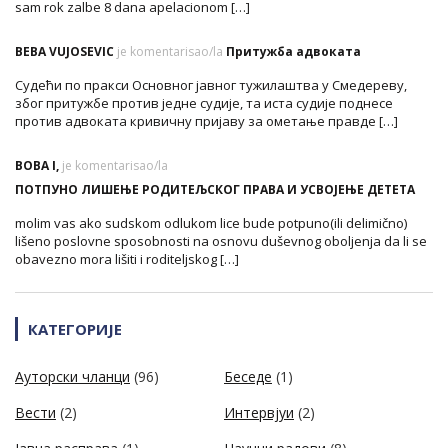
sam rok zalbe 8 dana apelacionom […]
BEBA VUJOSEVIC
je komentarisao/la
Притужба адвоката
Судећи по пракси Основног јавног тужилаштва у Смедереву,
због притужбе против једне судије, та иста судије поднесе
против адвоката кривичну пријаву за ометање правде […]
BOBA I,
je komentarisao/la
ПОТПУНО ЛИШЕЊЕ РОДИТЕЉСКОГ ПРАВА И УСВОЈЕЊЕ ДЕТЕТА
molim vas ako sudskom odlukom lice bude potpuno(ili delimično)
lišeno poslovne sposobnosti na osnovu duševnog oboljenja da li se
obavezno mora lišiti i roditeljskog […]
КАТЕГОРИЈЕ
Ауторски чланци
(96)
Беседе
(1)
Вести
(2)
Интервјуи
(2)