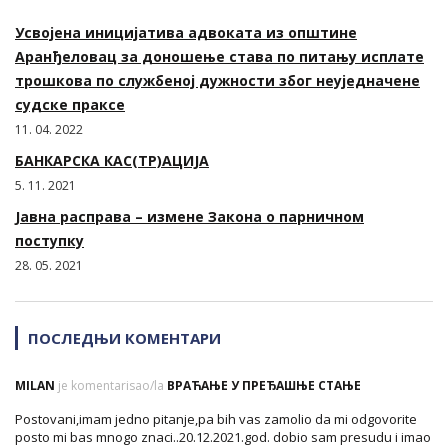
Усвојена иницијатива адвоката из општине
Аранђеловац за доношење става по питању исплате
трошкова по службеној дужности због неуједначене
судске праксе
11. 04. 2022
БАНКАРСКА КАС(ТР)АЦИЈА
5. 11. 2021
Јавна расправа – измене Закона о парничном
поступку
28. 05. 2021
ПОСЛЕДЊИ КОМЕНТАРИ
MILAN
je komentarisao/la
ВРАЋАЊЕ У ПРЕЂАШЊЕ СТАЊЕ
Postovani,imam jedno pitanje,pa bih vas zamolio da mi odgovorite
posto mi bas mnogo znaci..20.12.2021.god. dobio sam presudu i imao