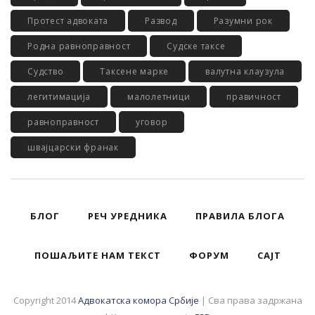
Протест адвоката
Развод
Разумни рок
Родна равноправност
Судске таксе
Судство
Таксене марке
валутна клаузула
легитимација
малолетници
правичност
равноправност
уговор
швајцарски франак
БЛОГ
РЕЧ УРЕДНИКА
ПРАВИЛА БЛОГА
ПОШАЉИТЕ НАМ ТЕКСТ
ФОРУМ
САЈТ
Copyright 2014
Адвокатска комора Србије
| Сва права задржана