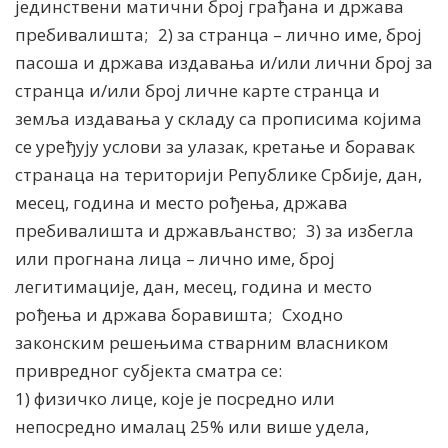
јединствени матични број грађана и држава
пребивалишта; 2) за странца – лично име, број
пасоша и држава издавања и/или лични број за
странца и/или број личне карте странца и
земља издавања у складу са прописима којима
се уређују услови за улазак, кретање и боравак
странаца на територији Републике Србије, дан,
месец, година и место рођења, држава
пребивалишта и држављанство; 3) за избегла
или прогнана лица – лично име, број
легитимације, дан, месец, година и место
рођења и држава боравишта; Сходно
законским решењима стварним власником
привредног субјекта сматра се:
1) физичко лице, које је посредно или
непосредно ималац 25% или више удела,