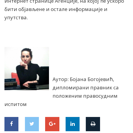
интернет странице Агенције, на којој ће ускоро
бити објављене и остале информације и
упутства.
Аутор: Бојана Богојевић,
дипломирани правник са
положеним правосудним
испитом