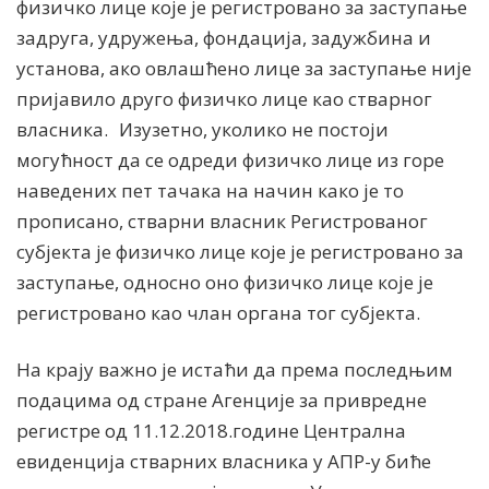
физичко лице које је регистровано за заступање
задруга, удружења, фондација, задужбина и
установа, ако овлашћено лице за заступање није
пријавило друго физичко лице као стварног
власника. Изузетно, уколико не постоји
могућност да се одреди физичко лице из горе
наведених пет тачака на начин како је то
прописано, стварни власник Регистрованог
субјекта је физичко лице које је регистровано за
заступање, односно оно физичко лице које је
регистровано као члан органа тог субјекта.
На крају важно је истаћи да према последњим
подацима од стране Агенције за привредне
регистре од 11.12.2018.године Централна
евиденција стварних власника у АПР-у биће