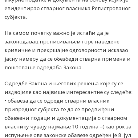
евидентирао стварног власника Регистрованог
субјекта.
На самом почетку важно је истаћи да је
законодавац прописивањем горе наведене
кривичне и прекршајне одговорности исказао
јасну намеру да се обезбеди стварна примена и
поштовање одредаба Закона .
Одредбе Закона и његових решења које су се
издвојиле као највише интересантне су следеће:
• обавеза да се одреди стварни власник
привредног субјекта те да се предвиђени
обавезни подаци и документација о стварном
власнику чувају најмање 10 година –( као рок за
испуњење ове законске обавезе одређен је 8. јул