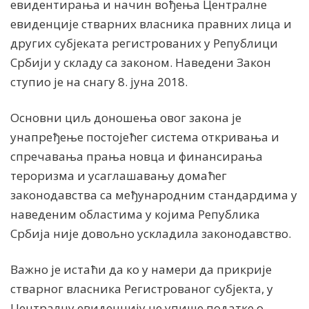
евидентирања и начин вођења Централне
евиденције стварних власника правних лица и
других субјеката регистрованих у Републици
Србији у складу са законом. Наведени Закон
ступио је на снагу 8. јуна 2018.
Основни циљ доношења овог закона је
унапређење постојећег система откривања и
спречавања прања новца и финансирања
тероризма и усаглашавању домаћег
законодавства са међународним стандардима у
наведеним областима у којима Република
Србија није довољно ускладила законодавство.
Важно је истаћи да ко у намери да прикрије
стварног власника Регистрованог субјекта, у
Централну евиденцију не упише податке о