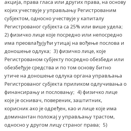
акција, права гласа или других права, на основу
којих учествује у управљању Регистрованим
субјектом, односно учествује у капиталу
Регистрованог субјекта са 25% или више удела;
2) физичко лице које посредно или непосредно
има преовлађујући утицај на вођење послова и
доношење одлука; 3) физичко лице, које
Регистрованом субјекту посредно обезбеди или
обезбеђује средства и по том основу битно
утиче на доношење одлука органа управљања
Регистрованог субјекта приликом одлучивања о
финансирању и пословању; 4) физичко лице
које је оснивач, повереник, заштитник,
корисник ако је одређен, као и лице које има
доминантан положај у управљању трастом,
односно у другом лицу страног права; 5)