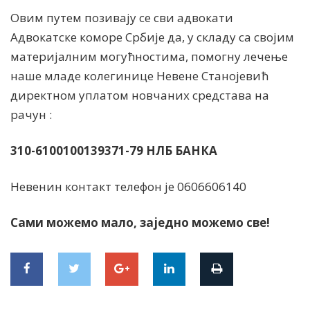
Овим путем позивају се сви адвокати
Адвокатске коморе Србије да, у складу са својим
материјалним могућностима, помогну лечење
наше младе колегинице Невене Станојевић
директном уплатом новчаних средстава на
рачун :
310-6100100139371-79 НЛБ БАНКА
Невенин контакт телефон је 0606606140
Сами можемо мало, заједно можемо све!