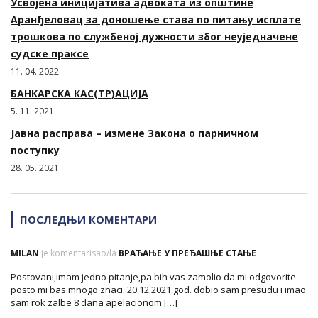
Усвојена иницијатива адвоката из општине
Аранђеловац за доношење става по питању исплате
трошкова по службеној дужности због неуједначене
судске праксе
11. 04. 2022
БАНКАРСКА КАС(ТР)АЦИЈА
5. 11. 2021
Јавна расправа – измене Закона о парничном
поступку
28. 05. 2021
ПОСЛЕДЊИ КОМЕНТАРИ
MILAN
je komentarisao/la
ВРАЋАЊЕ У ПРЕЂАШЊЕ СТАЊЕ
Postovani,imam jedno pitanje,pa bih vas zamolio da mi odgovorite
posto mi bas mnogo znaci..20.12.2021.god. dobio sam presudu i imao
sam rok zalbe 8 dana apelacionom […]