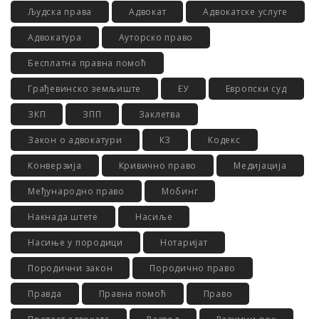
Људска права
Адвокат
Адвокатске услуге
Адвокатура
Ауторско право
Бесплатна правна помоћ
Грађевинско земљиште
ЕУ
Европски суд
ЗКП
ЗПП
Заклетва
Закон о адвокатури
КЗ
Кодекс
Конверзија
Кривично право
Медијација
Међународно право
Мобинг
Накнада штете
Насиље
Насиње у породици
Нотаријат
Породични закон
Породично право
Правда
Правна помоћ
Право