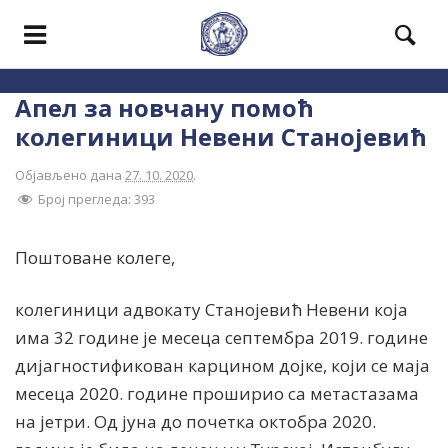
Апел за новчану помоћ
колегиници Невени Станојевић
Објављено дана
27. 10. 2020
.
Број прегледа:
393
Поштоване колеге,
колегиници адвокату Станојевић Невени која
има 32 године је месеца септембра 2019. године
дијагностификован карцином дојке, који се маја
месеца 2020. године проширио са метастазама
на јетри. Од јуна до почетка октобра 2020.