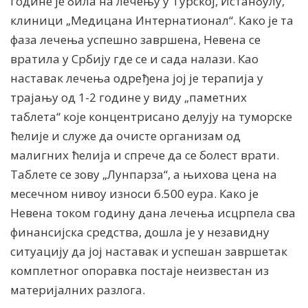
године је била на лечењу у Турској, Истанбулу,
клиници „Медицана Интернатионал“. Како је та
фаза лечења успешно завршена, Невена се
вратила у Србију где се и сада налази. Као
наставак лечења одређена јој је терапија у
трајању од 1-2 године у виду „паметних
таблета“ које концентрисано делују на туморске
ћелије и служе да очисте организам од
малигних ћелија и спрече да се болест врати.
Таблете се зову „Лyнпарза“, а њихова цена на
месечном нивоу износи 6.500 еура. Како је
Невена током годину дана лечења исцрпела сва
финансијска средства, дошла је у незавидну
ситуацију да јој наставак и успешан завршетак
комплетног опоравка постаје неизвестан из
материјалних разлога.