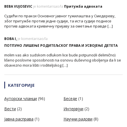
BEBA VUJOSEVIC
je komentarisao/la
Притужба адвоката
Судећи по пракси Основног јавног тужилаштва у Смедереву,
због притужбе против једне судије, та иста судије поднесе
против адвоката кривичну пријаву за ометање правде […]
BOBA I,
je komentarisao/la
ПОТПУНО ЛИШЕЊЕ РОДИТЕЉСКОГ ПРАВА И УСВОЈЕЊЕ ДЕТЕТА
molim vas ako sudskom odlukom lice bude potpuno(ili delimično)
lišeno poslovne sposobnosti na osnovu duševnog oboljenja da li se
obavezno mora lišiti i roditeljskog […]
КАТЕГОРИЈЕ
Ауторски чланци
(96)
Беседе
(1)
Вести
(2)
Интервјуи
(2)
Јавна расправа
(1)
Научни радови
(8)