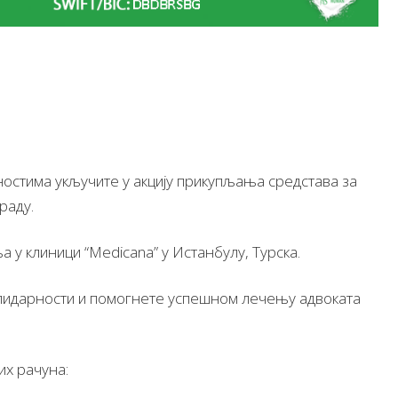
ћностима укључите у акцију прикупљања средстава за
раду.
 у клиници “Medicana” у Истанбулу, Турска.
солидарности и помогнете успешном лечењу адвоката
их рачуна: