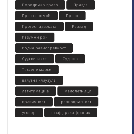
Породично право
Правда
Правна помоћ
Право
Протест адвоката
Развод
Разумни рок
Родна равноправност
Судске таксе
Судство
Таксене марке
валутна клаузула
легитимација
малолетници
правичност
равноправност
уговор
швајцарски франак