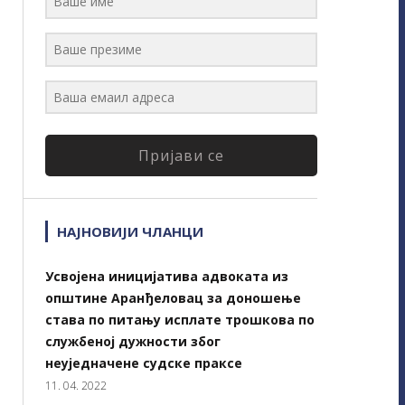
Пријави се
НАЈНОВИЈИ ЧЛАНЦИ
Усвојена иницијатива адвоката из
општине Аранђеловац за доношење
става по питању исплате трошкова по
службеној дужности због
неуједначене судске праксе
11. 04. 2022