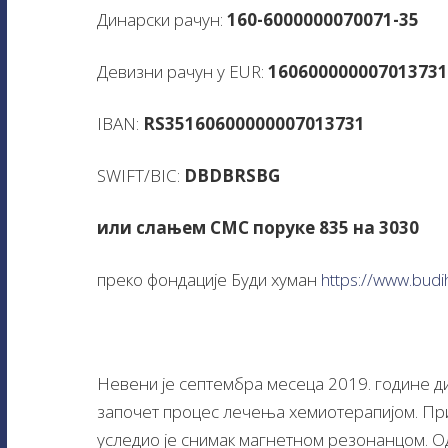
Динарски рачун:
160-6000000070071-35
Девизни рачун у EUR:
160600000007013731
IBAN:
RS35160600000007013731
SWIFT/BIC:
DBDBRSBG
или слањем СМС поруке 835 на 3030
преко фондације Буди хуман
https://www.budi
Невени је септембра месеца 2019. године ди
започет процес лечења хемиотерапијом. Прим
уследио је снимак магнетном резонанцом. Од