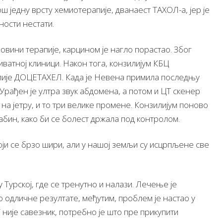
ш једну врсту хемиотерапије, дванаест ТАXОЛ-а, јер је
ности нестати.
овини терапије, карцином је нагло порастао. Због
иватној клиници. Након тога, конзилијум КБЦ
апије ДОЦЕТАXЕЛ. Када је Невена примила последњу
. Урађен је ултра звук абдомена, а потом и ЦТ скенер
на јетру, и то три велике промене. Конзилијум поново
абин, како би се болест држала под контролом.
оји се брзо шири, али у нашој земљи су исцрпљене све
 Турској, где се тренутно и налази. Лечење је
ло одличне резултате, међутим, проблем је настао у
ј није савезник, потребно је што пре прикупити