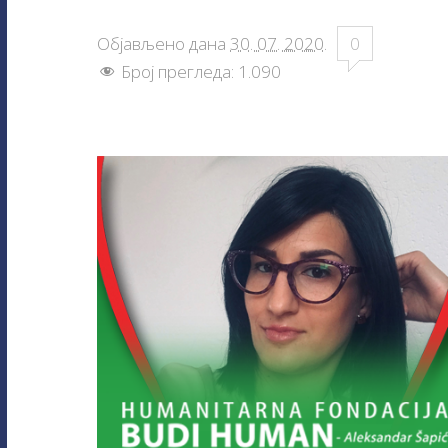
Објављено дана
30. 07. 2020
.
0
Број прегледа:
1.090