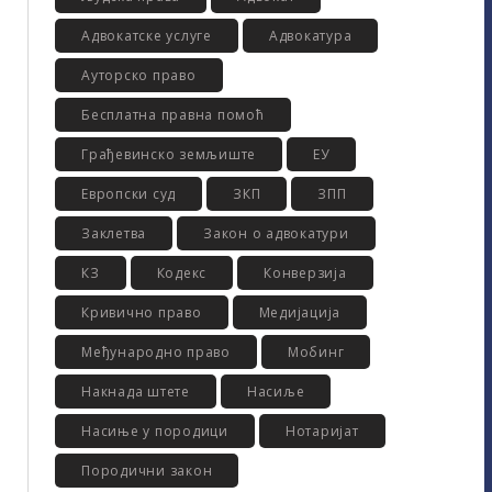
Адвокатске услуге
Адвокатура
Ауторско право
Бесплатна правна помоћ
Грађевинско земљиште
ЕУ
Европски суд
ЗКП
ЗПП
Заклетва
Закон о адвокатури
КЗ
Кодекс
Конверзија
Кривично право
Медијација
Међународно право
Мобинг
Накнада штете
Насиље
Насиње у породици
Нотаријат
Породични закон