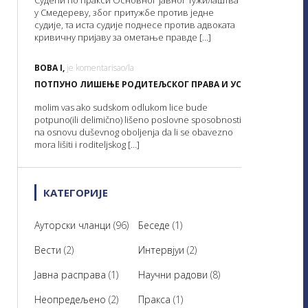
Судећи по пракси Основног јавног тужилаштва
у Смедереву, због притужбе против једне
судије, та иста судије поднесе против адвоката
кривичну пријаву за ометање правде […]
BOBA I,
je komentarisao/la
ПОТПУНО ЛИШЕЊЕ РОДИТЕЉСКОГ ПРАВА И УСВОЈЕЊЕ ДЕТЕТ
molim vas ako sudskom odlukom lice bude
potpuno(ili delimično) lišeno poslovne sposobnosti
na osnovu duševnog oboljenja da li se obavezno
mora lišiti i roditeljskog […]
КАТЕГОРИЈЕ
Ауторски чланци
(96)
Беседе
(1)
Вести
(2)
Интервјуи
(2)
Јавна расправа
(1)
Научни радови
(8)
Неопредељено
(2)
Пракса
(1)