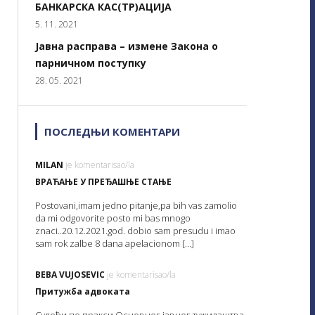
БАНКАРСКА КАС(ТР)АЦИЈА
5. 11. 2021
Јавна расправа – измене Закона о
парничном поступку
28. 05. 2021
ПОСЛЕДЊИ КОМЕНТАРИ
MILAN
je komentarisao/la
ВРАЋАЊЕ У ПРЕЂАШЊЕ СТАЊЕ
Postovani,imam jedno pitanje,pa bih vas zamolio
da mi odgovorite posto mi bas mnogo
znaci..20.12.2021.god. dobio sam presudu i imao
sam rok zalbe 8 dana apelacionom […]
BEBA VUJOSEVIC
je komentarisao/la
Притужба адвоката