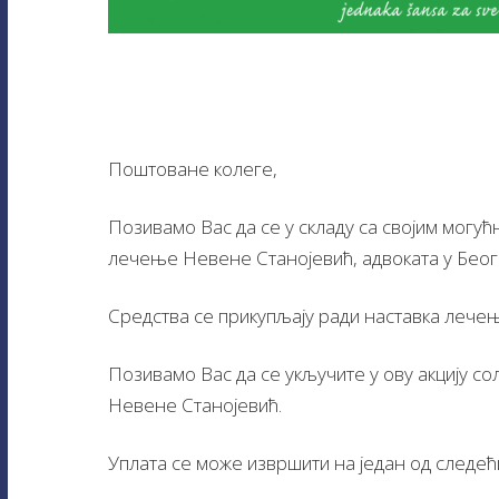
Поштоване колеге,
Позивамо Вас да се у складу са својим могу
лечење Невене Станојевић, адвоката у Беог
Средства се прикупљају ради наставка лечења
Позивамо Вас да се укључите у ову акцију 
Невене Станојевић.
Уплата се може извршити на један од следећ