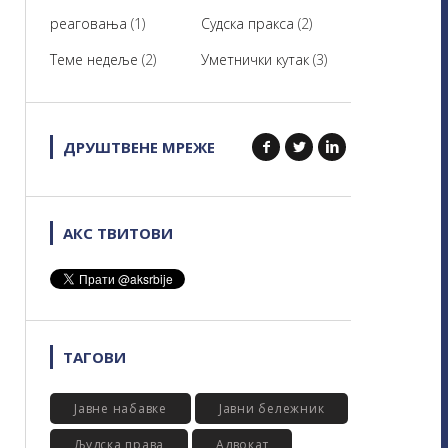
реаговања
(1)
Судска пракса
(2)
Теме недеље
(2)
Уметнички кутак
(3)
ДРУШТВЕНЕ МРЕЖЕ
АКС ТВИТОВИ
ТАГОВИ
Јавне набавке
Јавни бележник
Људска права
Адвокат