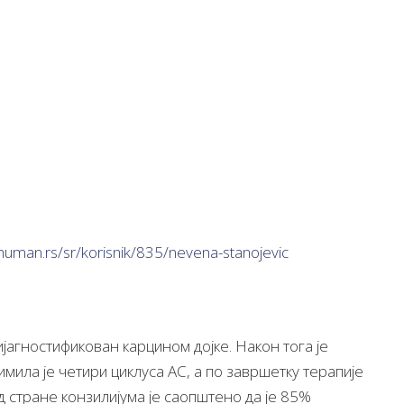
human.rs/sr/korisnik/835/nevena-stanojevic
јагностификован карцином дојке. Након тога је
ила је четири циклуса АС, а по завршетку терапије
 стране конзилијума је саопштено да је 85%