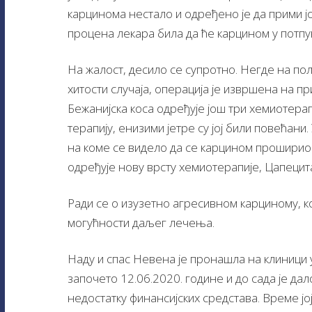
карцинома нестало и одређено је да прими јо
процена лекара била да ће карцином у потпу
На жалост, десило се супротно. Негде на пол
хитости случаја, операција је извршена на пр
Бежанијска коса одређује још три хемиотер
терапију, енизими јетре су јој били повећани
на коме се видело да се карцином проширио 
одређује нову врсту хемиотерапије, Цапецит
Ради се о изузетно агресивном карциному, к
могућности даљег лечења.
Наду и спас Невена је пронашла на клиници у
започето 12.06.2020. године и до сада је да
недостатку финансијских средстава. Време јо